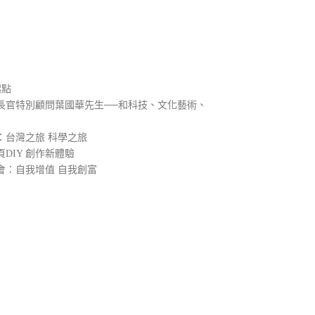
）
起點
長官特別顧問葉國華先生──和科技、文化藝術、
：台灣之旅 科學之旅
DIY 創作新體驗
會：自我增值 自我創富