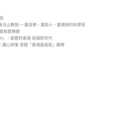
效
黃玉山教授──愛音樂‧愛助人‧愛環保的科學家
引發無窮興趣
00」：創建好香港 迎接新世代
：關心時事 發揚「香港是我家」精神