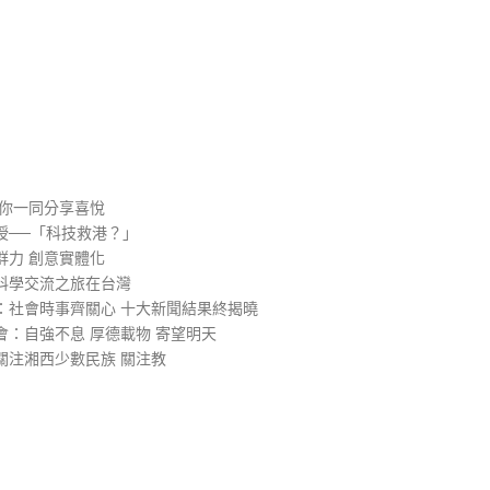
）
與你一同分享喜悅
授──「科技救港？」
群力 創意實體化
科學交流之旅在台灣
：社會時事齊關心 十大新聞結果終揭曉
：自強不息 厚德載物 寄望明天
關注湘西少數民族 關注教