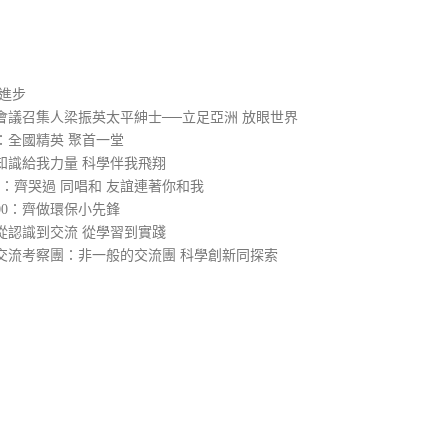
）
進步
會議召集人梁振英太平紳士──立足亞洲 放眼世界
：全國精英 聚首一堂
知識給我力量 科學伴我飛翔
0：齊哭過 同唱和 友誼連著你和我
00：齊做環保小先鋒
從認識到交流 從學習到實踐
交流考察團：非一般的交流團 科學創新同探索