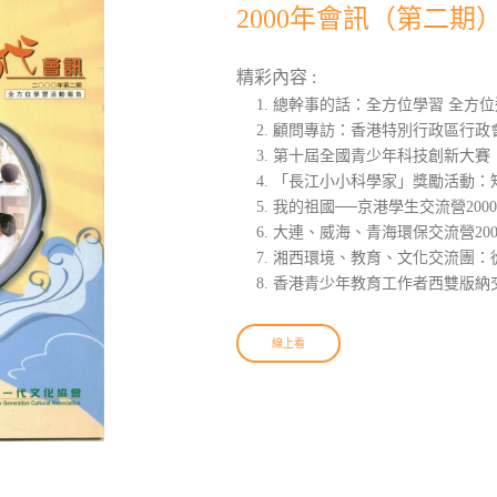
2000年會訊（第二期
精彩內容 :
總幹事的話：全方位學習 全方位
顧問專訪：香港特別行政區行政
第十屆全國青少年科技創新大賽
「長江小小科學家」獎勵活動：
我的祖國──京港學生交流營200
大連、威海、青海環保交流營20
湘西環境、教育、文化交流團：
香港青少年教育工作者西雙版納
線上看