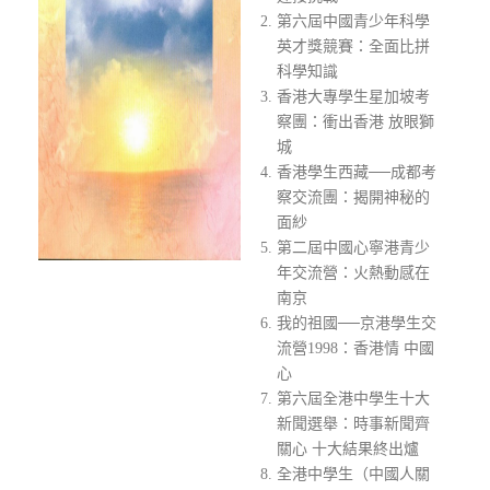
第六屆中國青少年科學
英才獎競賽：全面比拼
科學知識
香港大專學生星加坡考
察團：衝出香港 放眼獅
城
香港學生西藏──成都考
察交流團：揭開神秘的
面紗
第二屆中國心寧港青少
年交流營：火熱動感在
南京
我的祖國──京港學生交
流營1998：香港情 中國
心
第六屆全港中學生十大
新聞選舉：時事新聞齊
關心 十大結果終出爐
全港中學生（中國人關