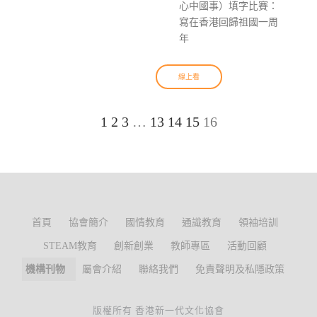
心中國事）填字比賽：
寫在香港回歸祖國一周
年
線上看
1
2
3
…
13
14
15
16
首頁
協會簡介
國情教育
通識教育
領袖培訓
STEAM教育
創新創業
教師專區
活動回顧
機構刊物
屬會介紹
聯絡我們
免責聲明及私隱政策
版權所有 香港新一代文化協會