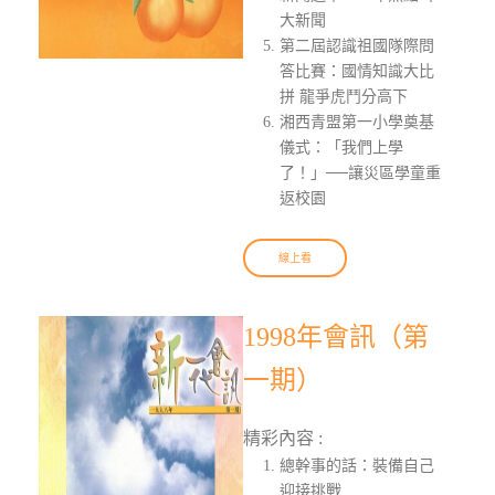
大新聞
第二屆認識祖國隊際問
答比賽：國情知識大比
拼 龍爭虎鬥分高下
湘西青盟第一小學奠基
儀式：「我們上學
了！」──讓災區學童重
返校園
線上看
1998年會訊（第
一期）
精彩內容 :
總幹事的話：裝備自己
迎接挑戰