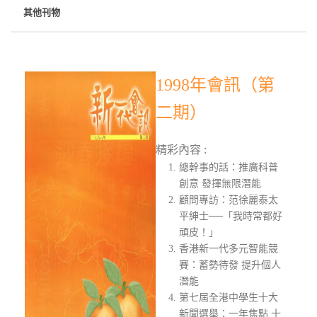
其他刊物
1998年會訊（第
二期）
精彩內容 :
總幹事的話：推廣科普
創意 發揮無限潛能
顧問專訪：范徐麗泰太
平紳士──「我時常都好
頑皮！」
香港新一代多元智能競
賽：蓄勢待發 提升個人
潛能
第七屆全港中學生十大
新聞選舉：一年焦點 十