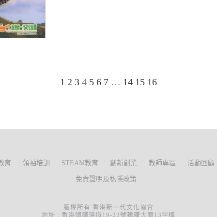
1
2
3
4
5
6
7
…
14
15
16
教育
領袖培訓
STEAM教育
創新創業
教師專區
活動回顧
免責聲明及私隱政策
版權所有 香港新一代文化協會
地址 : 香港銅鑼灣道19-23號建康大廈13字樓