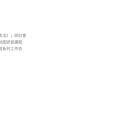
本法》」研討會
制度研習課程
驗系列工作坊