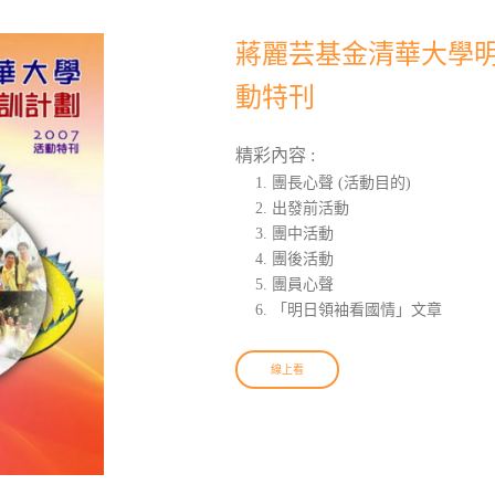
蔣麗芸基金清華大學明日
動特刊
精彩內容 :
團長心聲 (活動目的)
出發前活動
團中活動
團後活動
團員心聲
「明日領袖看國情」文章
線上看