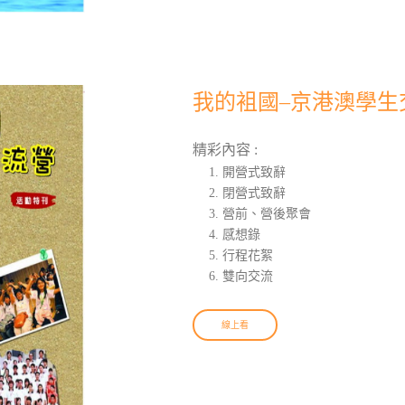
我的袓國–京港澳學生交
精彩內容 :
開營式致辭
閉營式致辭
營前、營後聚會
感想錄
行程花絮
雙向交流
線上看