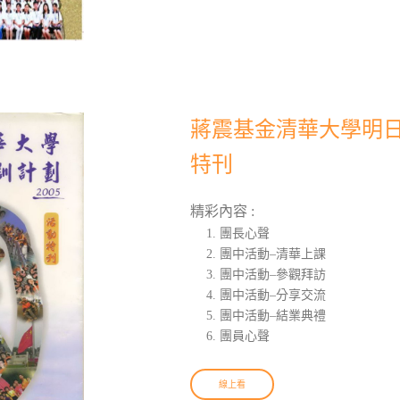
蔣震基金清華大學明日領
特刊
精彩內容 :
團長心聲
團中活動–清華上課
團中活動–參觀拜訪
團中活動–分享交流
團中活動–結業典禮
團員心聲
線上看