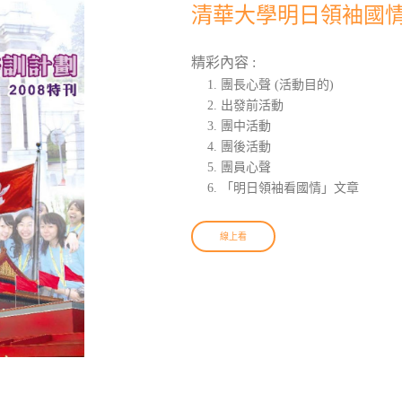
清華大學明日領袖國情培
精彩內容 :
團長心聲 (活動目的)
出發前活動
團中活動
團後活動
團員心聲
「明日領袖看國情」文章
線上看