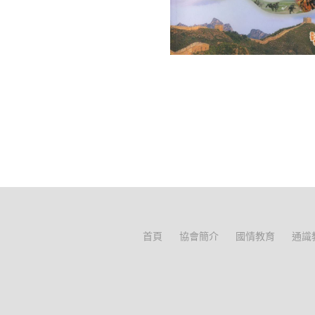
首頁
協會簡介
國情教育
通識