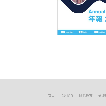
首頁
協會簡介
國情教育
通識