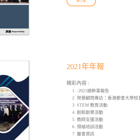
線上看
2021年年報
精彩內容 :
-2021總幹事報告
榮譽顧問專訪：香港都會大學校
STEM 教育活動
創新創業活動
教師支援活動
領袖培訓活動
屬會資訊