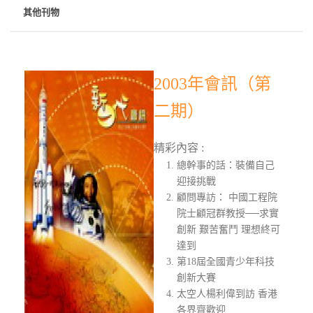
其他刊物
2003年會訊（第
二期）
精彩內容 :
總幹事的話：裝備自己
迎接挑戰
顧問專訪： 中國工程院
院士顧冠群教授──求實
創新 艱苦奮鬥 理想終可
達到
第18屆全國青少年科技
創新大賽
太空人楊利偉到訪 香港
各界齊歡迎