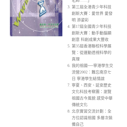
老師……」
第三屆全港青少年科技
創新大賽：愛世界 愛發
明 添姿彩
第17屆全國青少年科技
創新大賽：動手動腦顯
創意 科創成果大豐收
第35屆香港聯校科學展
覽：從運動透視科學的
真理
我的祖國──寧港學生交
流營2002：難忘南京七
日 寧港學生結情誼
寧夏、西安、延安歷史
文化科技考察團：瀏覽
祖國古今風貌 感受中華
傳統文化
北京實習交流計劃：全
方位認識祖國 多層次裝
備自己