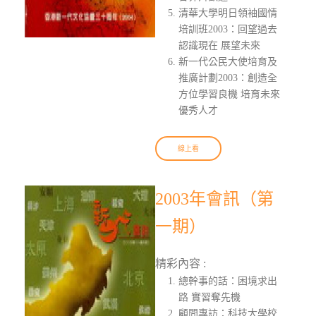
清華大學明日領袖國情
培訓班2003：回望過去
認識現在 展望未來
新一代公民大使培育及
推廣計劃2003：創造全
方位學習良機 培育未來
優秀人才
線上看
2003年會訊（第
一期）
精彩內容 :
總幹事的話：困境求出
路 實習奪先機
顧問專訪：科技大學校