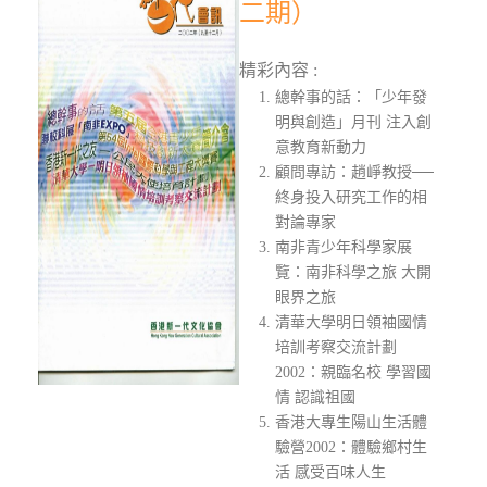
二期）
精彩內容 :
總幹事的話：「少年發
明與創造」月刊 注入創
意教育新動力
顧問專訪：趙崢教授──
終身投入研究工作的相
對論專家
南非青少年科學家展
覽：南非科學之旅 大開
眼界之旅
清華大學明日領袖國情
培訓考察交流計劃
2002：親臨名校 學習國
情 認識祖國
香港大專生陽山生活體
驗營2002：體驗鄉村生
活 感受百味人生