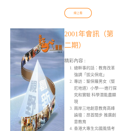
線上看
2001年會訊（第
二期）
精彩內容 :
總幹事的話：教育改革
強調「拔尖保底」
專訪：聖保羅男女（堅
尼地道）小學──進行探
究和實驗 科學潛能盡顯
現
兩岸三地創意教育高峰
論壇：昂首闊步 推廣創
意教育
香港大專生北國風情考