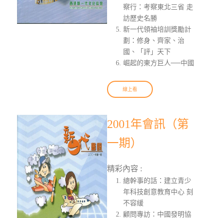
察行：考察東北三省 走
訪歷史名勝
新一代領袖培訓獎勵計
劃：修身、齊家、治
國、「評」天下
崛起的東方巨人──中國
線上看
2001年會訊（第
一期）
精彩內容 :
總幹事的話：建立青少
年科技創意教育中心 刻
不容緩
顧問專訪：中國發明協