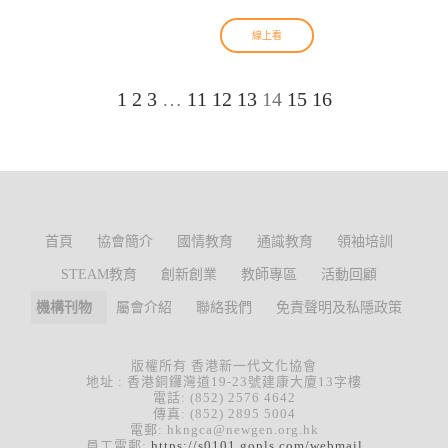
線上看
1
2
3
…
11
12
13
14
15
16
首頁
協會簡介
國情教育
通識教育
領袖培訓
STEAM教育
創新創業
教師專區
活動回顧
機構刊物
屬會介紹
聯絡我們
免責聲明及私隱政策
版權所有 香港新一代文化協會
地址 : 香港銅鑼灣道19-23號建康大廈13字樓
電話: (852) 2576 4642
傳真: (852) 2895 5004
電郵: hkngca@newgen.org.hk
員工電郵:
https://s0101.gopls.com/webmail