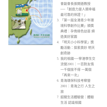
會副會長張開遜教授
──「創造力是人類幸福
最可靠的保證！」
「第一屆全港青少年環
境科學創作比賽」頒獎
典禮：孕育綠色幼苗 締
造美好家園
「明天小小科學家」獎
勵活動：探索奧妙 明天
創奇跡
我的祖國──寧港學生交
流營2001：一百對友情
一千個捨不得 一萬個
「再來一次」
青海環保科技考察營
2001：青海之行 人生之
旅
韶關生活體驗營：體驗
生活 認識祖國