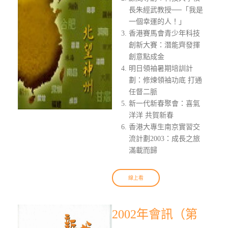
長朱經武教授──「我是
一個幸運的人！」
香港賽馬會青少年科技
創新大賽：潛能齊發揮
創意點成金
明日領袖暑期培訓計
劃：修煉領袖功底 打通
任督二脈
新一代新春聚會：喜氣
洋洋 共賀新春
香港大專生南京實習交
流計劃2003：成長之旅
滿載而歸
線上看
2002年會訊（第