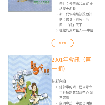
察行：考察東北三省 走
訪歷史名勝
新一代領袖培訓獎勵計
劃：修身、齊家、治
國、「評」天下
崛起的東方巨人──中國
線上看
2001年會訊（第
一期）
精彩內容 :
總幹事的話：建立青少
年科技創意教育中心 刻
不容緩
顧問專訪：中國發明協