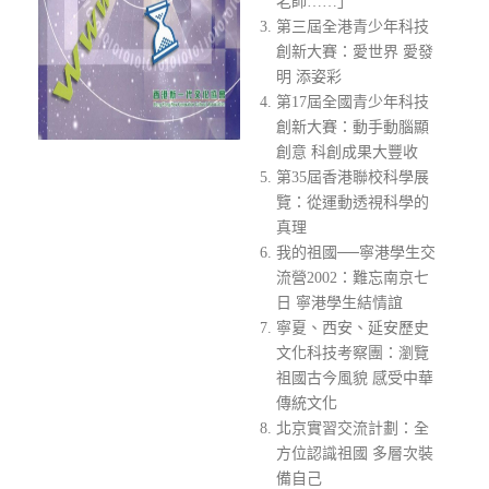
老師……」
第三屆全港青少年科技
創新大賽：愛世界 愛發
明 添姿彩
第17屆全國青少年科技
創新大賽：動手動腦顯
創意 科創成果大豐收
第35屆香港聯校科學展
覽：從運動透視科學的
真理
我的祖國──寧港學生交
流營2002：難忘南京七
日 寧港學生結情誼
寧夏、西安、延安歷史
文化科技考察團：瀏覽
祖國古今風貌 感受中華
傳統文化
北京實習交流計劃：全
方位認識祖國 多層次裝
備自己