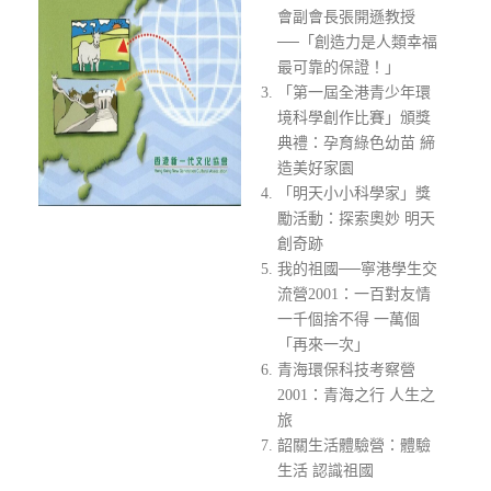
會副會長張開遜教授
──「創造力是人類幸福
最可靠的保證！」
「第一屆全港青少年環
境科學創作比賽」頒獎
典禮：孕育綠色幼苗 締
造美好家園
「明天小小科學家」獎
勵活動：探索奧妙 明天
創奇跡
我的祖國──寧港學生交
流營2001：一百對友情
一千個捨不得 一萬個
「再來一次」
青海環保科技考察營
2001：青海之行 人生之
旅
韶關生活體驗營：體驗
生活 認識祖國