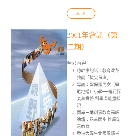
線上看
2001年會訊（第
二期）
精彩內容 :
總幹事的話：教育改革
強調「拔尖保底」
專訪：聖保羅男女（堅
尼地道）小學──進行探
究和實驗 科學潛能盡顯
現
兩岸三地創意教育高峰
論壇：昂首闊步 推廣創
意教育
香港大專生北國風情考