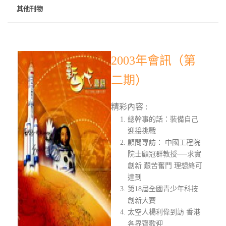
其他刊物
2003年會訊（第
二期）
精彩內容 :
總幹事的話：裝備自己
迎接挑戰
顧問專訪： 中國工程院
院士顧冠群教授──求實
創新 艱苦奮鬥 理想終可
達到
第18屆全國青少年科技
創新大賽
太空人楊利偉到訪 香港
各界齊歡迎