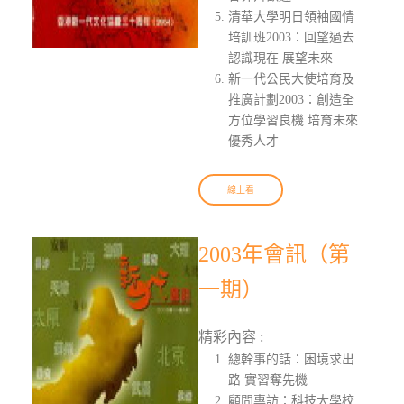
清華大學明日領袖國情
培訓班2003：回望過去
認識現在 展望未來
新一代公民大使培育及
推廣計劃2003：創造全
方位學習良機 培育未來
優秀人才
線上看
2003年會訊（第
一期）
精彩內容 :
總幹事的話：困境求出
路 實習奪先機
顧問專訪：科技大學校