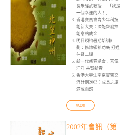
長朱經武教授──「我是
一個幸運的人！」
香港賽馬會青少年科技
創新大賽：潛能齊發揮
創意點成金
明日領袖暑期培訓計
劃：修煉領袖功底 打通
任督二脈
新一代新春聚會：喜氣
洋洋 共賀新春
香港大專生南京實習交
流計劃2003：成長之旅
滿載而歸
線上看
2002年會訊（第