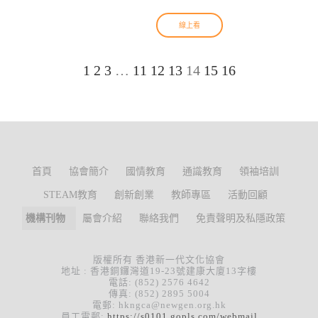
線上看
1
2
3
…
11
12
13
14
15
16
首頁
協會簡介
國情教育
通識教育
領袖培訓
STEAM教育
創新創業
教師專區
活動回顧
機構刊物
屬會介紹
聯絡我們
免責聲明及私隱政策
版權所有 香港新一代文化協會
地址 : 香港銅鑼灣道19-23號建康大廈13字樓
電話: (852) 2576 4642
傳真: (852) 2895 5004
電郵: hkngca@newgen.org.hk
員工電郵:
https://s0101.gopls.com/webmail