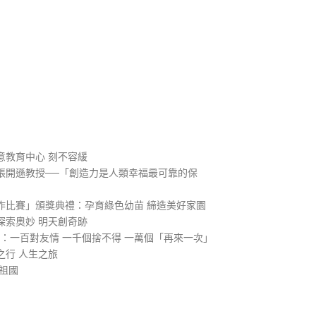
）
意教育中心 刻不容緩
張開遜教授──「創造力是人類幸福最可靠的保
作比賽」頒獎典禮：孕育綠色幼苗 締造美好家園
探索奧妙 明天創奇跡
1：一百對友情 一千個捨不得 一萬個「再來一次」
之行 人生之旅
祖國