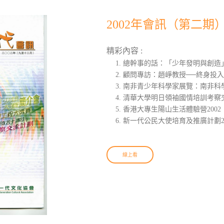
2002年會訊（第二期
精彩內容 :
總幹事的話：「少年發明與創造
顧問專訪：趙崢教授──終身投
南非青少年科學家展覽：南非科
清華大學明日領袖國情培訓考察交
香港大專生陽山生活體驗營200
新一代公民大使培育及推廣計劃20
線上看