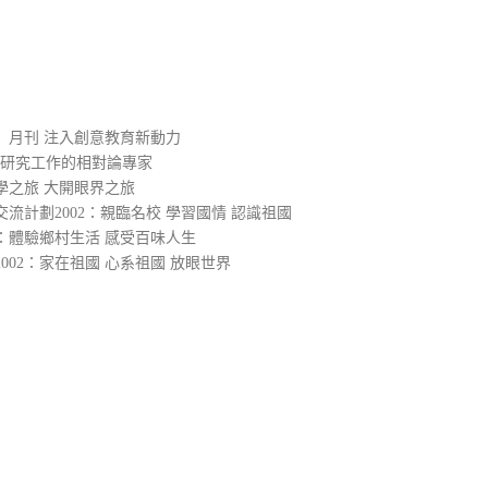
）
」月刊 注入創意教育新動力
入研究工作的相對論專家
學之旅 大開眼界之旅
流計劃2002：親臨名校 學習國情 認識祖國
2：體驗鄉村生活 感受百味人生
02：家在祖國 心系祖國 放眼世界