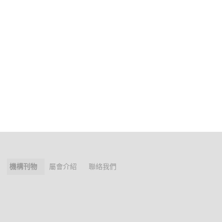
機構刊物
屬會介紹
聯絡我們