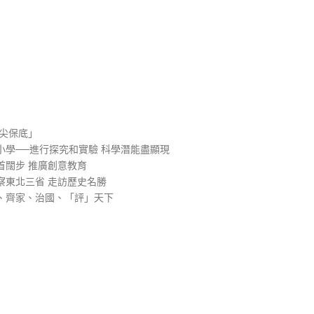
）
尖保底」
學──進行探究和實驗 科學潛能盡顯現
首闊步 推廣創意教育
察東北三省 走訪歷史名勝
、齊家、治國、「評」天下