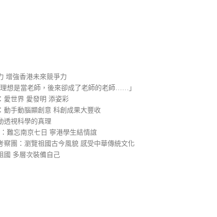
）
力 增強香港未來競爭力
的理想是當老師，後來卻成了老師的老師……」
愛世界 愛發明 添姿彩
：動手動腦顯創意 科創成果大豐收
動透視科學的真理
2：難忘南京七日 寧港學生結情誼
考察團：瀏覽祖國古今風貌 感受中華傳統文化
祖國 多層次裝備自己