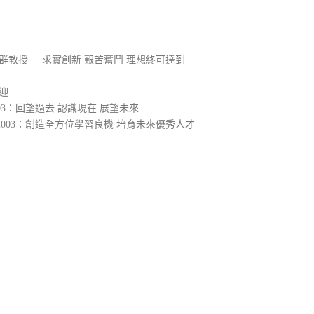
群教授──求實創新 艱苦奮鬥 理想終可達到
迎
3：回望過去 認識現在 展望未來
003：創造全方位學習良機 培育未來優秀人才