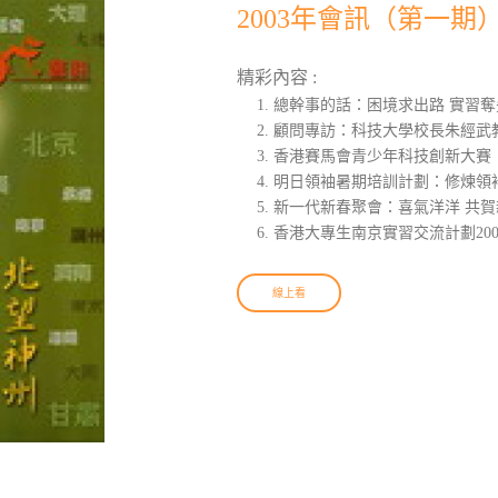
2003年會訊（第一期
精彩內容 :
總幹事的話：困境求出路 實習奪
顧問專訪：科技大學校長朱經武
香港賽馬會青少年科技創新大賽
明日領袖暑期培訓計劃：修煉領
新一代新春聚會：喜氣洋洋 共賀
香港大專生南京實習交流計劃200
線上看