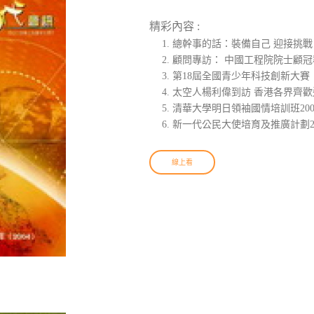
精彩內容 :
總幹事的話：裝備自己 迎接挑戰
顧問專訪： 中國工程院院士顧冠
第18屆全國青少年科技創新大賽
太空人楊利偉到訪 香港各界齊歡
清華大學明日領袖國情培訓班200
新一代公民大使培育及推廣計劃2
線上看