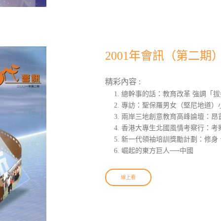
2001年會訊（第二期
精彩內容 :
總幹事的話：教育改革 強調「拔
專訪：聖保羅男女（堅尼地道）小
兩岸三地創意教育高峰論壇：昂
香港大專生北國風情考察行：考
新一代領袖培訓獎勵計劃：修身
崛起的東方巨人──中國
線上看