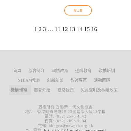
線上看
1
2
3
…
11
12
13
14
15
16
首頁
協會簡介
國情教育
通識教育
領袖培訓
STEAM教育
創新創業
教師專區
活動回顧
機構刊物
屬會介紹
聯絡我們
免責聲明及私隱政策
版權所有 香港新一代文化協會
地址 : 香港銅鑼灣道19-23號建康大廈13字樓
電話: (852) 2576 4642
傳真: (852) 2895 5004
電郵: hkngca@newgen.org.hk
員工電郵:
https://s0101.gopls.com/webmail