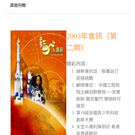
其他刊物
2003年會訊（第
二期）
精彩內容 :
總幹事的話：裝備自己
迎接挑戰
顧問專訪： 中國工程院
院士顧冠群教授──求實
創新 艱苦奮鬥 理想終可
達到
第18屆全國青少年科技
創新大賽
太空人楊利偉到訪 香港
各界齊歡迎