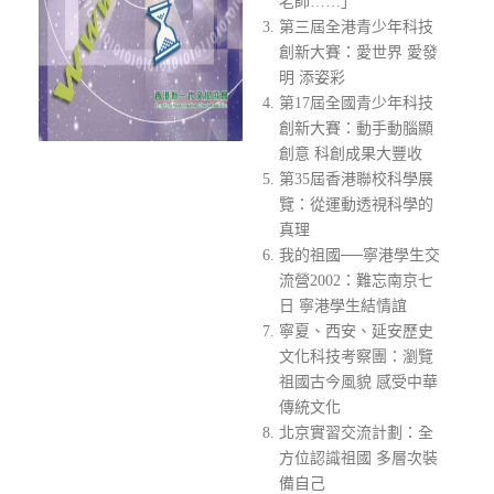
老師……」
第三屆全港青少年科技
創新大賽：愛世界 愛發
明 添姿彩
第17屆全國青少年科技
創新大賽：動手動腦顯
創意 科創成果大豐收
第35屆香港聯校科學展
覽：從運動透視科學的
真理
我的祖國──寧港學生交
流營2002：難忘南京七
日 寧港學生結情誼
寧夏、西安、延安歷史
文化科技考察團：瀏覽
祖國古今風貌 感受中華
傳統文化
北京實習交流計劃：全
方位認識祖國 多層次裝
備自己