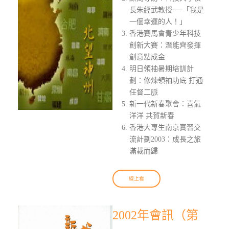
長朱經武教授──「我是
一個幸運的人！」
香港賽馬會青少年科技
創新大賽：潛能齊發揮
創意點成金
明日領袖暑期培訓計
劃：修煉領袖功底 打通
任督二脈
新一代新春聚會：喜氣
洋洋 共賀新春
香港大專生南京實習交
流計劃2003：成長之旅
滿載而歸
線上看
2002年會訊（第