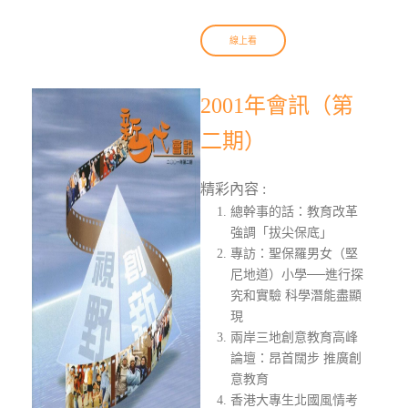
線上看
2001年會訊（第
二期）
精彩內容 :
總幹事的話：教育改革
強調「拔尖保底」
專訪：聖保羅男女（堅
尼地道）小學──進行探
究和實驗 科學潛能盡顯
現
兩岸三地創意教育高峰
論壇：昂首闊步 推廣創
意教育
香港大專生北國風情考