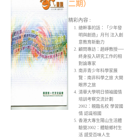
二期）
精彩內容 :
總幹事的話：「少年發
明與創造」月刊 注入創
意教育新動力
顧問專訪：趙崢教授──
終身投入研究工作的相
對論專家
南非青少年科學家展
覽：南非科學之旅 大開
眼界之旅
清華大學明日領袖國情
培訓考察交流計劃
2002：親臨名校 學習國
情 認識祖國
香港大專生陽山生活體
驗營2002：體驗鄉村生
活 感受百味人生