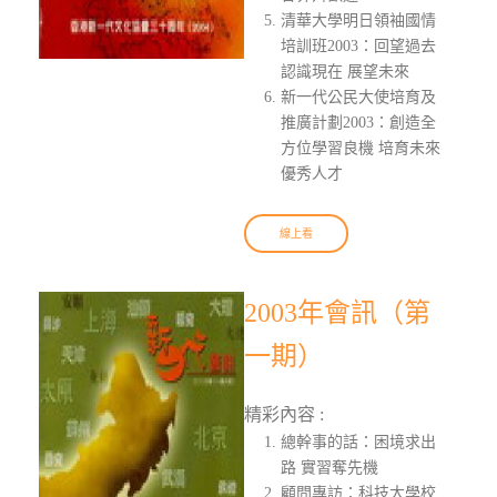
清華大學明日領袖國情
培訓班2003：回望過去
認識現在 展望未來
新一代公民大使培育及
推廣計劃2003：創造全
方位學習良機 培育未來
優秀人才
線上看
2003年會訊（第
一期）
精彩內容 :
總幹事的話：困境求出
路 實習奪先機
顧問專訪：科技大學校