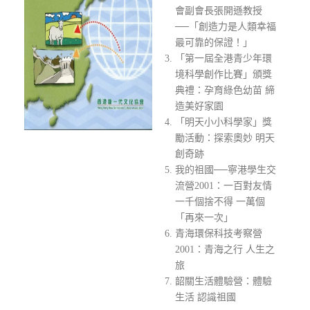
會副會長張開遜教授
──「創造力是人類幸福
最可靠的保證！」
「第一屆全港青少年環
境科學創作比賽」頒獎
典禮：孕育綠色幼苗 締
造美好家園
「明天小小科學家」獎
勵活動：探索奧妙 明天
創奇跡
我的祖國──寧港學生交
流營2001：一百對友情
一千個捨不得 一萬個
「再來一次」
青海環保科技考察營
2001：青海之行 人生之
旅
韶關生活體驗營：體驗
生活 認識祖國