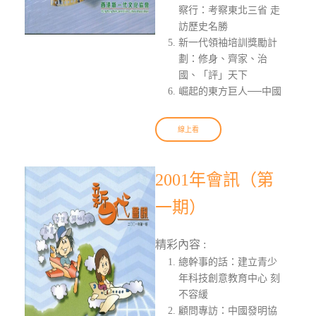
察行：考察東北三省 走
訪歷史名勝
新一代領袖培訓獎勵計
劃：修身、齊家、治
國、「評」天下
崛起的東方巨人──中國
線上看
2001年會訊（第
一期）
精彩內容 :
總幹事的話：建立青少
年科技創意教育中心 刻
不容緩
顧問專訪：中國發明協