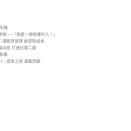
）
先機
教授──「我是一個幸運的人！」
：潛能齊發揮 創意點成金
袖功底 打通任督二脈
新春
3：成長之旅 滿載而歸