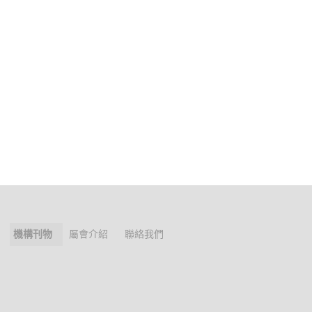
機構刊物
屬會介紹
聯絡我們