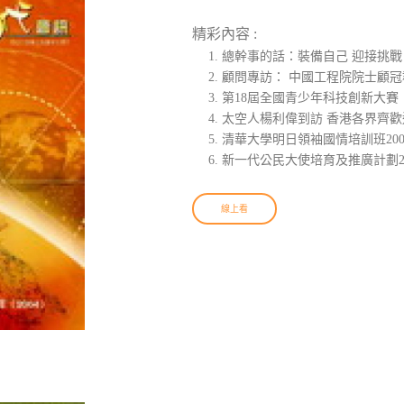
精彩內容 :
總幹事的話：裝備自己 迎接挑戰
顧問專訪： 中國工程院院士顧冠
第18屆全國青少年科技創新大賽
太空人楊利偉到訪 香港各界齊歡
清華大學明日領袖國情培訓班200
新一代公民大使培育及推廣計劃2
線上看