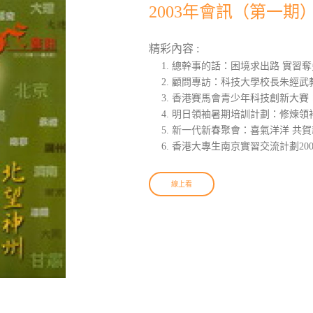
2003年會訊（第一期
精彩內容 :
總幹事的話：困境求出路 實習奪
顧問專訪：科技大學校長朱經武
香港賽馬會青少年科技創新大賽
明日領袖暑期培訓計劃：修煉領
新一代新春聚會：喜氣洋洋 共賀
香港大專生南京實習交流計劃200
線上看