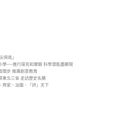
）
尖保底」
學──進行探究和實驗 科學潛能盡顯現
首闊步 推廣創意教育
察東北三省 走訪歷史名勝
、齊家、治國、「評」天下