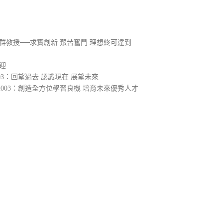
群教授──求實創新 艱苦奮鬥 理想終可達到
迎
3：回望過去 認識現在 展望未來
003：創造全方位學習良機 培育未來優秀人才