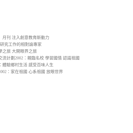
）
」月刊 注入創意教育新動力
入研究工作的相對論專家
學之旅 大開眼界之旅
流計劃2002：親臨名校 學習國情 認識祖國
2：體驗鄉村生活 感受百味人生
02：家在祖國 心系祖國 放眼世界