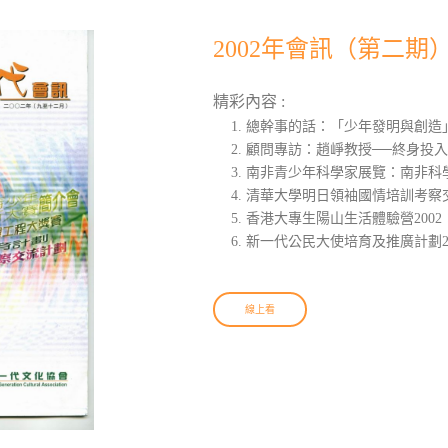
2002年會訊（第二期
精彩內容 :
總幹事的話：「少年發明與創造
顧問專訪：趙崢教授──終身投
南非青少年科學家展覽：南非科
清華大學明日領袖國情培訓考察交
香港大專生陽山生活體驗營200
新一代公民大使培育及推廣計劃20
線上看