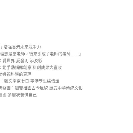
）
力 增強香港未來競爭力
的理想是當老師，後來卻成了老師的老師……」
愛世界 愛發明 添姿彩
：動手動腦顯創意 科創成果大豐收
動透視科學的真理
2：難忘南京七日 寧港學生結情誼
考察團：瀏覽祖國古今風貌 感受中華傳統文化
祖國 多層次裝備自己