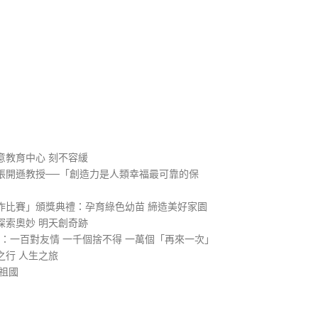
）
意教育中心 刻不容緩
張開遜教授──「創造力是人類幸福最可靠的保
作比賽」頒獎典禮：孕育綠色幼苗 締造美好家園
探索奧妙 明天創奇跡
1：一百對友情 一千個捨不得 一萬個「再來一次」
之行 人生之旅
祖國