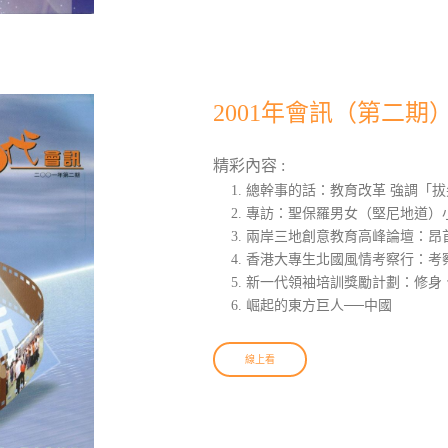
2001年會訊（第二期
精彩內容 :
總幹事的話：教育改革 強調「拔
專訪：聖保羅男女（堅尼地道）小
兩岸三地創意教育高峰論壇：昂
香港大專生北國風情考察行：考
新一代領袖培訓獎勵計劃：修身
崛起的東方巨人──中國
線上看