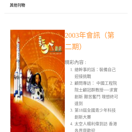
其他刊物
2003年會訊（第
二期）
精彩內容 :
總幹事的話：裝備自己
迎接挑戰
顧問專訪： 中國工程院
院士顧冠群教授──求實
創新 艱苦奮鬥 理想終可
達到
第18屆全國青少年科技
創新大賽
太空人楊利偉到訪 香港
各界齊歡迎