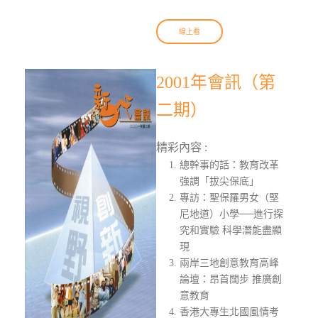
線上看
2001年會訊（第
二期）
精彩內容 :
總幹事的話：教育改革
強調「拔尖保底」
專訪：聖保羅男女（堅
尼地道）小學──進行探
究和實驗 科學潛能盡顯
現
兩岸三地創意教育高峰
論壇：昂首闊步 推廣創
意教育
香港大專生北國風情考