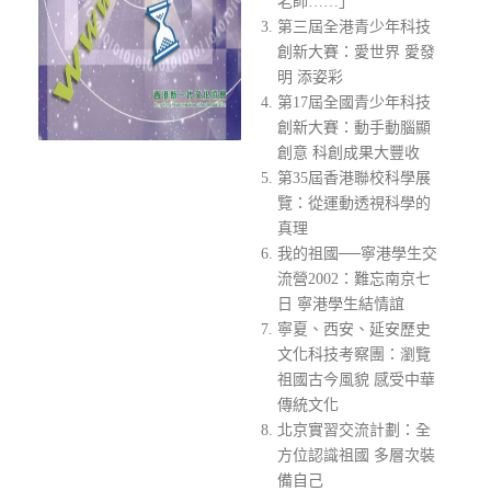
老師……」
第三屆全港青少年科技
創新大賽：愛世界 愛發
明 添姿彩
第17屆全國青少年科技
創新大賽：動手動腦顯
創意 科創成果大豐收
第35屆香港聯校科學展
覽：從運動透視科學的
真理
我的祖國──寧港學生交
流營2002：難忘南京七
日 寧港學生結情誼
寧夏、西安、延安歷史
文化科技考察團：瀏覽
祖國古今風貌 感受中華
傳統文化
北京實習交流計劃：全
方位認識祖國 多層次裝
備自己