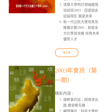
清華大學明日領袖國情
培訓班2003：回望過去
認識現在 展望未來
新一代公民大使培育及
推廣計劃2003：創造全
方位學習良機 培育未來
優秀人才
線上看
2003年會訊（第
一期）
精彩內容 :
總幹事的話：困境求出
路 實習奪先機
顧問專訪：科技大學校