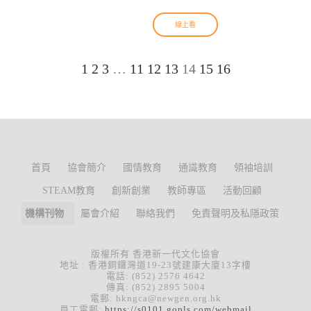
線上看
1
2
3
…
11
12
13
14
15
16
首頁
協會簡介
國情教育
通識教育
領袖培訓
STEAM教育
創新創業
教師專區
活動回顧
機構刊物
屬會介紹
聯絡我們
免責聲明及私隱政策
版權所有 香港新一代文化協會
地址 : 香港銅鑼灣道19-23號建康大廈13字樓
電話: (852) 2576 4642
傳真: (852) 2895 5004
電郵: hkngca@newgen.org.hk
員工電郵:
https://s0101.gopls.com/webmail