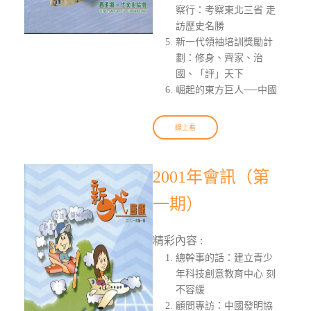
察行：考察東北三省 走
訪歷史名勝
新一代領袖培訓獎勵計
劃：修身、齊家、治
國、「評」天下
崛起的東方巨人──中國
線上看
2001年會訊（第
一期）
精彩內容 :
總幹事的話：建立青少
年科技創意教育中心 刻
不容緩
顧問專訪：中國發明協