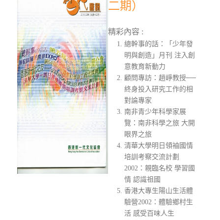
二期）
精彩內容 :
總幹事的話：「少年發
明與創造」月刊 注入創
意教育新動力
顧問專訪：趙崢教授──
終身投入研究工作的相
對論專家
南非青少年科學家展
覽：南非科學之旅 大開
眼界之旅
清華大學明日領袖國情
培訓考察交流計劃
2002：親臨名校 學習國
情 認識祖國
香港大專生陽山生活體
驗營2002：體驗鄉村生
活 感受百味人生