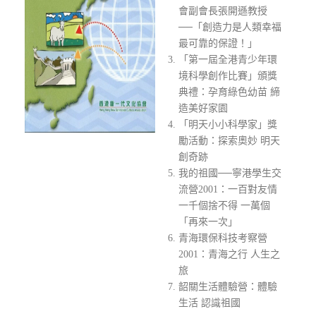
會副會長張開遜教授
──「創造力是人類幸福
最可靠的保證！」
「第一屆全港青少年環
境科學創作比賽」頒獎
典禮：孕育綠色幼苗 締
造美好家園
「明天小小科學家」獎
勵活動：探索奧妙 明天
創奇跡
我的祖國──寧港學生交
流營2001：一百對友情
一千個捨不得 一萬個
「再來一次」
青海環保科技考察營
2001：青海之行 人生之
旅
韶關生活體驗營：體驗
生活 認識祖國