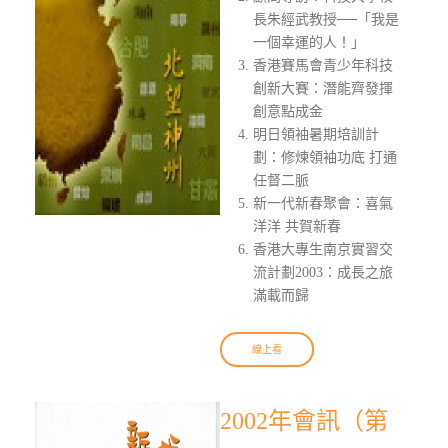
長朱經武教授──「我是
一個幸運的人！」
香港賽馬會青少年科技
創新大賽：潛能齊發揮
創意點成金
明日領袖暑期培訓計
劃：修煉領袖功底 打通
任督二脈
新一代新春聚會：喜氣
洋洋 共賀新春
香港大專生南京實習交
流計劃2003：成長之旅
滿載而歸
線上看
2002年會訊（第