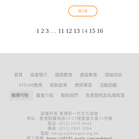
線上看
1
2
3
…
11
12
13
14
15
16
首頁
協會簡介
國情教育
通識教育
領袖培訓
STEAM教育
創新創業
教師專區
活動回顧
機構刊物
屬會介紹
聯絡我們
免責聲明及私隱政策
版權所有 香港新一代文化協會
地址 : 香港銅鑼灣道19-23號建康大廈13字樓
電話: (852) 2576 4642
傳真: (852) 2895 5004
電郵: hkngca@newgen.org.hk
員工電郵:
https://s0101.gopls.com/webmail