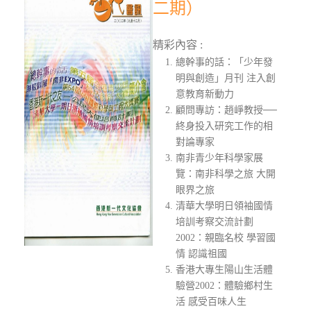
二期）
精彩內容 :
總幹事的話：「少年發
明與創造」月刊 注入創
意教育新動力
顧問專訪：趙崢教授──
終身投入研究工作的相
對論專家
南非青少年科學家展
覽：南非科學之旅 大開
眼界之旅
清華大學明日領袖國情
培訓考察交流計劃
2002：親臨名校 學習國
情 認識祖國
香港大專生陽山生活體
驗營2002：體驗鄉村生
活 感受百味人生