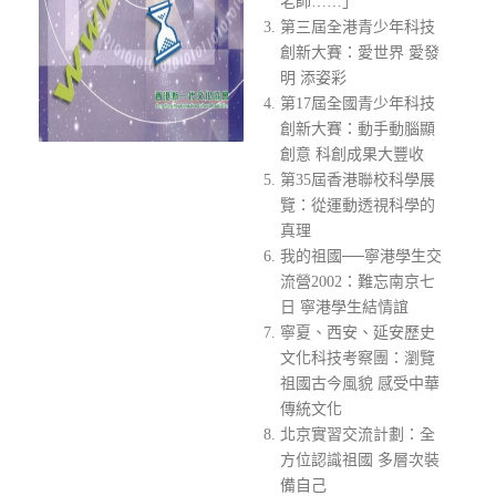
老師……」
第三屆全港青少年科技
創新大賽：愛世界 愛發
明 添姿彩
第17屆全國青少年科技
創新大賽：動手動腦顯
創意 科創成果大豐收
第35屆香港聯校科學展
覽：從運動透視科學的
真理
我的祖國──寧港學生交
流營2002：難忘南京七
日 寧港學生結情誼
寧夏、西安、延安歷史
文化科技考察團：瀏覽
祖國古今風貌 感受中華
傳統文化
北京實習交流計劃：全
方位認識祖國 多層次裝
備自己