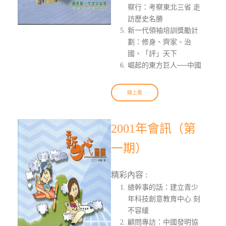
察行：考察東北三省 走
訪歷史名勝
新一代領袖培訓獎勵計
劃：修身、齊家、治
國、「評」天下
崛起的東方巨人──中國
線上看
2001年會訊（第
一期）
精彩內容 :
總幹事的話：建立青少
年科技創意教育中心 刻
不容緩
顧問專訪：中國發明協