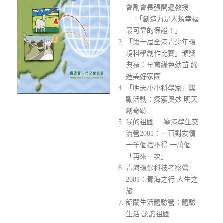
會副會長張開遜教授
──「創造力是人類幸福
最可靠的保證！」
「第一屆全港青少年環
境科學創作比賽」頒獎
典禮：孕育綠色幼苗 締
造美好家園
「明天小小科學家」獎
勵活動：探索奧妙 明天
創奇跡
我的祖國──寧港學生交
流營2001：一百對友情
一千個捨不得 一萬個
「再來一次」
青海環保科技考察營
2001：青海之行 人生之
旅
韶關生活體驗營：體驗
生活 認識祖國