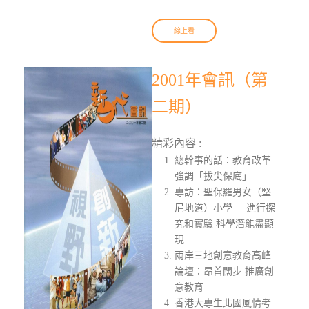
線上看
2001年會訊（第
二期）
精彩內容 :
總幹事的話：教育改革
強調「拔尖保底」
專訪：聖保羅男女（堅
尼地道）小學──進行探
究和實驗 科學潛能盡顯
現
兩岸三地創意教育高峰
論壇：昂首闊步 推廣創
意教育
香港大專生北國風情考