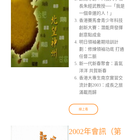
長朱經武教授──「我是
一個幸運的人！」
香港賽馬會青少年科技
創新大賽：潛能齊發揮
創意點成金
明日領袖暑期培訓計
劃：修煉領袖功底 打通
任督二脈
新一代新春聚會：喜氣
洋洋 共賀新春
香港大專生南京實習交
流計劃2003：成長之旅
滿載而歸
線上看
2002年會訊（第