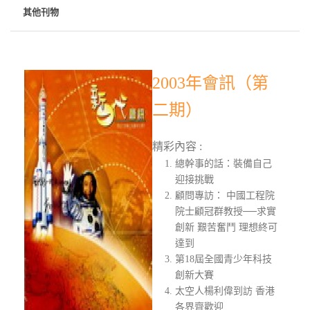
其他刊物
2003年會訊（第
二期）
精彩內容 :
總幹事的話：裝備自己
迎接挑戰
顧問專訪： 中國工程院
院士顧冠群教授──求實
創新 艱苦奮鬥 理想終可
達到
第18屆全國青少年科技
創新大賽
太空人楊利偉到訪 香港
各界齊歡迎