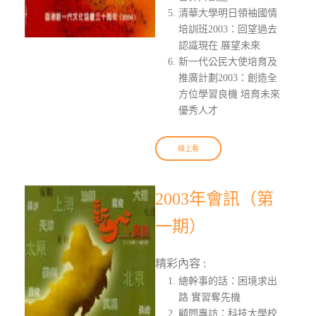
清華大學明日領袖國情
培訓班2003：回望過去
認識現在 展望未來
新一代公民大使培育及
推廣計劃2003：創造全
方位學習良機 培育未來
優秀人才
線上看
2003年會訊（第
一期）
精彩內容 :
總幹事的話：困境求出
路 實習奪先機
顧問專訪：科技大學校