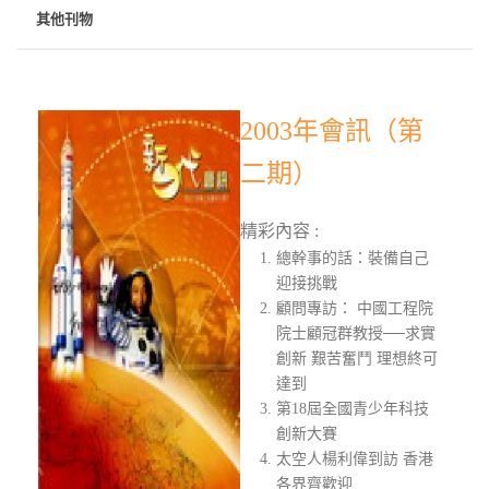
其他刊物
2003年會訊（第
二期）
精彩內容 :
總幹事的話：裝備自己
迎接挑戰
顧問專訪： 中國工程院
院士顧冠群教授──求實
創新 艱苦奮鬥 理想終可
達到
第18屆全國青少年科技
創新大賽
太空人楊利偉到訪 香港
各界齊歡迎