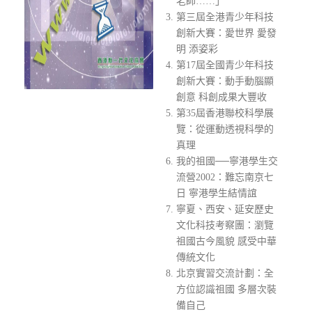
老師……」
第三屆全港青少年科技
創新大賽：愛世界 愛發
明 添姿彩
第17屆全國青少年科技
創新大賽：動手動腦顯
創意 科創成果大豐收
第35屆香港聯校科學展
覽：從運動透視科學的
真理
我的祖國──寧港學生交
流營2002：難忘南京七
日 寧港學生結情誼
寧夏、西安、延安歷史
文化科技考察團：瀏覽
祖國古今風貌 感受中華
傳統文化
北京實習交流計劃：全
方位認識祖國 多層次裝
備自己