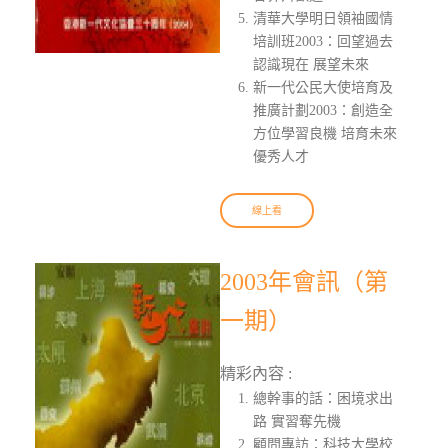
清華大學明日領袖國情
培訓班2003：回望過去
認識現在 展望未來
新一代公民大使培育及
推廣計劃2003：創造全
方位學習良機 培育未來
優秀人才
線上看
2003年會訊（第
一期）
精彩內容 :
總幹事的話：困境求出
路 實習奪先機
顧問專訪：科技大學校