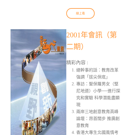
線上看
2001年會訊（第
二期）
精彩內容 :
總幹事的話：教育改革
強調「拔尖保底」
專訪：聖保羅男女（堅
尼地道）小學──進行探
究和實驗 科學潛能盡顯
現
兩岸三地創意教育高峰
論壇：昂首闊步 推廣創
意教育
香港大專生北國風情考