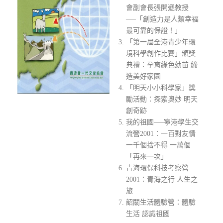
會副會長張開遜教授
──「創造力是人類幸福
最可靠的保證！」
「第一屆全港青少年環
境科學創作比賽」頒獎
典禮：孕育綠色幼苗 締
造美好家園
「明天小小科學家」獎
勵活動：探索奧妙 明天
創奇跡
我的祖國──寧港學生交
流營2001：一百對友情
一千個捨不得 一萬個
「再來一次」
青海環保科技考察營
2001：青海之行 人生之
旅
韶關生活體驗營：體驗
生活 認識祖國