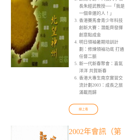
長朱經武教授──「我是
一個幸運的人！」
香港賽馬會青少年科技
創新大賽：潛能齊發揮
創意點成金
明日領袖暑期培訓計
劃：修煉領袖功底 打通
任督二脈
新一代新春聚會：喜氣
洋洋 共賀新春
香港大專生南京實習交
流計劃2003：成長之旅
滿載而歸
線上看
2002年會訊（第