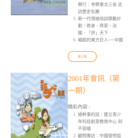
察行：考察東北三省 走
訪歷史名勝
新一代領袖培訓獎勵計
劃：修身、齊家、治
國、「評」天下
崛起的東方巨人──中國
線上看
2001年會訊（第
一期）
精彩內容 :
總幹事的話：建立青少
年科技創意教育中心 刻
不容緩
顧問專訪：中國發明協