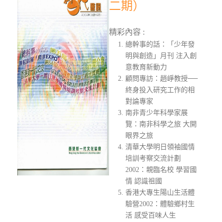
二期）
精彩內容 :
總幹事的話：「少年發
明與創造」月刊 注入創
意教育新動力
顧問專訪：趙崢教授──
終身投入研究工作的相
對論專家
南非青少年科學家展
覽：南非科學之旅 大開
眼界之旅
清華大學明日領袖國情
培訓考察交流計劃
2002：親臨名校 學習國
情 認識祖國
香港大專生陽山生活體
驗營2002：體驗鄉村生
活 感受百味人生