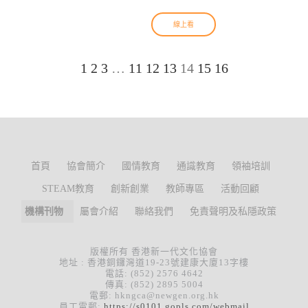
線上看
1
2
3
…
11
12
13
14
15
16
首頁
協會簡介
國情教育
通識教育
領袖培訓
STEAM教育
創新創業
教師專區
活動回顧
機構刊物
屬會介紹
聯絡我們
免責聲明及私隱政策
版權所有 香港新一代文化協會
地址 : 香港銅鑼灣道19-23號建康大廈13字樓
電話: (852) 2576 4642
傳真: (852) 2895 5004
電郵: hkngca@newgen.org.hk
員工電郵:
https://s0101.gopls.com/webmail