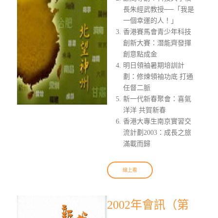
長朱經武教授──「我是
一個幸運的人！」
香港賽馬會青少年科技
創新大賽：潛能齊發揮
創意點成金
明日領袖暑期培訓計
劃：修煉領袖功底 打通
任督二脈
新一代新春聚會：喜氣
洋洋 共賀新春
香港大專生南京實習交
流計劃2003：成長之旅
滿載而歸
線上看
2002年會訊（第