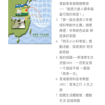
會副會長張開遜教授
──「創造力是人類幸福
最可靠的保證！」
「第一屆全港青少年環
境科學創作比賽」頒獎
典禮：孕育綠色幼苗 締
造美好家園
「明天小小科學家」獎
勵活動：探索奧妙 明天
創奇跡
我的祖國──寧港學生交
流營2001：一百對友情
一千個捨不得 一萬個
「再來一次」
青海環保科技考察營
2001：青海之行 人生之
旅
韶關生活體驗營：體驗
生活 認識祖國