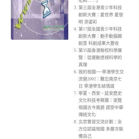
老師……」
第三屆全港青少年科技
創新大賽：愛世界 愛發
明 添姿彩
第17屆全國青少年科技
創新大賽：動手動腦顯
創意 科創成果大豐收
第35屆香港聯校科學展
覽：從運動透視科學的
真理
我的祖國──寧港學生交
流營2002：難忘南京七
日 寧港學生結情誼
寧夏、西安、延安歷史
文化科技考察團：瀏覽
祖國古今風貌 感受中華
傳統文化
北京實習交流計劃：全
方位認識祖國 多層次裝
備自己