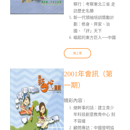
察行：考察東北三省 走
訪歷史名勝
新一代領袖培訓獎勵計
劃：修身、齊家、治
國、「評」天下
崛起的東方巨人──中國
線上看
2001年會訊（第
一期）
精彩內容 :
總幹事的話：建立青少
年科技創意教育中心 刻
不容緩
顧問專訪：中國發明協