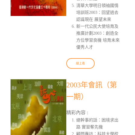
清華大學明日領袖國情
培訓班2003：回望過去
認識現在 展望未來
新一代公民大使培育及
推廣計劃2003：創造全
方位學習良機 培育未來
優秀人才
線上看
2003年會訊（第
一期）
精彩內容 :
總幹事的話：困境求出
路 實習奪先機
顧問專訪：科技大學校