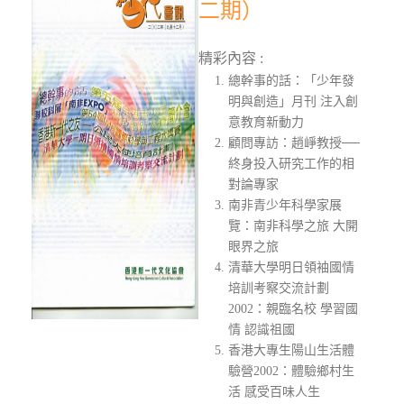
二期）
精彩內容 :
總幹事的話：「少年發
明與創造」月刊 注入創
意教育新動力
顧問專訪：趙崢教授──
終身投入研究工作的相
對論專家
南非青少年科學家展
覽：南非科學之旅 大開
眼界之旅
清華大學明日領袖國情
培訓考察交流計劃
2002：親臨名校 學習國
情 認識祖國
香港大專生陽山生活體
驗營2002：體驗鄉村生
活 感受百味人生