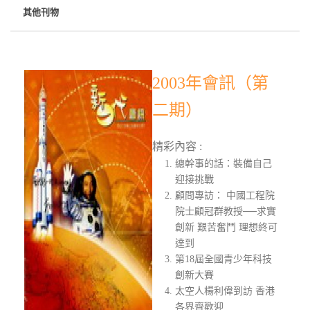
其他刊物
2003年會訊（第
二期）
精彩內容 :
總幹事的話：裝備自己
迎接挑戰
顧問專訪： 中國工程院
院士顧冠群教授──求實
創新 艱苦奮鬥 理想終可
達到
第18屆全國青少年科技
創新大賽
太空人楊利偉到訪 香港
各界齊歡迎