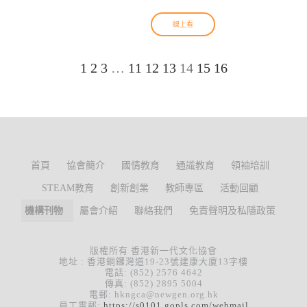
線上看
1
2
3
…
11
12
13
14
15
16
首頁
協會簡介
國情教育
通識教育
領袖培訓
STEAM教育
創新創業
教師專區
活動回顧
機構刊物
屬會介紹
聯絡我們
免責聲明及私隱政策
版權所有 香港新一代文化協會
地址 : 香港銅鑼灣道19-23號建康大廈13字樓
電話: (852) 2576 4642
傳真: (852) 2895 5004
電郵: hkngca@newgen.org.hk
員工電郵:
https://s0101.gopls.com/webmail