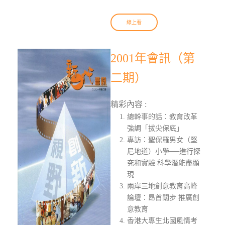
線上看
2001年會訊（第
二期）
精彩內容 :
總幹事的話：教育改革
強調「拔尖保底」
專訪：聖保羅男女（堅
尼地道）小學──進行探
究和實驗 科學潛能盡顯
現
兩岸三地創意教育高峰
論壇：昂首闊步 推廣創
意教育
香港大專生北國風情考