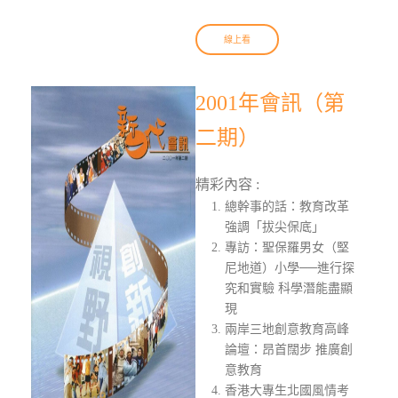
線上看
2001年會訊（第
二期）
精彩內容 :
總幹事的話：教育改革
強調「拔尖保底」
專訪：聖保羅男女（堅
尼地道）小學──進行探
究和實驗 科學潛能盡顯
現
兩岸三地創意教育高峰
論壇：昂首闊步 推廣創
意教育
香港大專生北國風情考