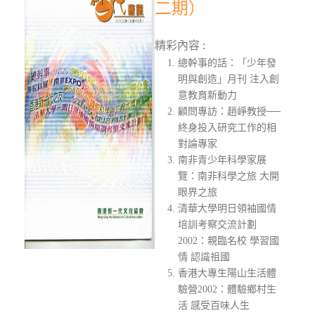
二期）
精彩內容 :
總幹事的話：「少年發
明與創造」月刊 注入創
意教育新動力
顧問專訪：趙崢教授──
終身投入研究工作的相
對論專家
南非青少年科學家展
覽：南非科學之旅 大開
眼界之旅
清華大學明日領袖國情
培訓考察交流計劃
2002：親臨名校 學習國
情 認識祖國
香港大專生陽山生活體
驗營2002：體驗鄉村生
活 感受百味人生