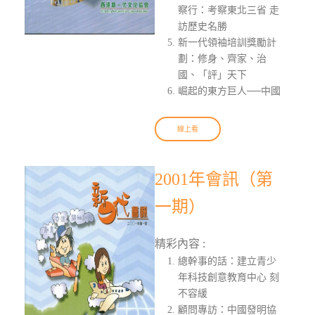
察行：考察東北三省 走
訪歷史名勝
新一代領袖培訓獎勵計
劃：修身、齊家、治
國、「評」天下
崛起的東方巨人──中國
線上看
2001年會訊（第
一期）
精彩內容 :
總幹事的話：建立青少
年科技創意教育中心 刻
不容緩
顧問專訪：中國發明協