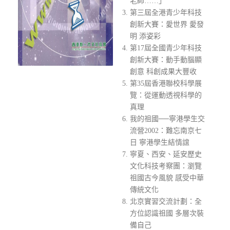
老師……」
第三屆全港青少年科技
創新大賽：愛世界 愛發
明 添姿彩
第17屆全國青少年科技
創新大賽：動手動腦顯
創意 科創成果大豐收
第35屆香港聯校科學展
覽：從運動透視科學的
真理
我的祖國──寧港學生交
流營2002：難忘南京七
日 寧港學生結情誼
寧夏、西安、延安歷史
文化科技考察團：瀏覽
祖國古今風貌 感受中華
傳統文化
北京實習交流計劃：全
方位認識祖國 多層次裝
備自己