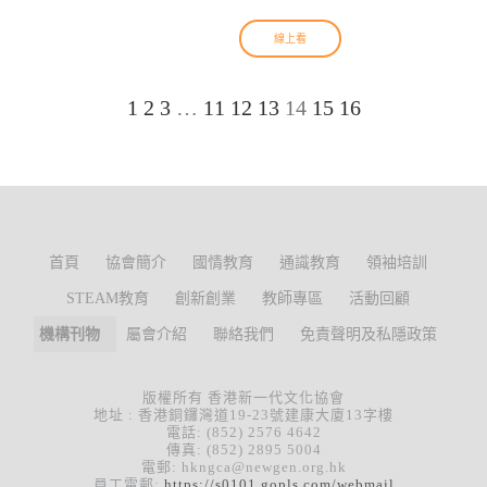
線上看
1
2
3
…
11
12
13
14
15
16
首頁
協會簡介
國情教育
通識教育
領袖培訓
STEAM教育
創新創業
教師專區
活動回顧
機構刊物
屬會介紹
聯絡我們
免責聲明及私隱政策
版權所有 香港新一代文化協會
地址 : 香港銅鑼灣道19-23號建康大廈13字樓
電話: (852) 2576 4642
傳真: (852) 2895 5004
電郵: hkngca@newgen.org.hk
員工電郵:
https://s0101.gopls.com/webmail