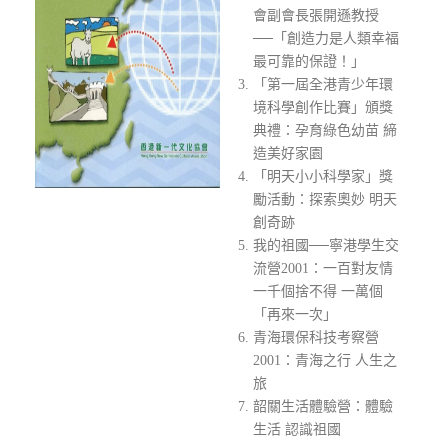
會副會長張開遜教授
──「創造力是人類幸福
最可靠的保證！」
「第一屆全港青少年環
境科學創作比賽」頒獎
典禮：孕育綠色幼苗 締
造美好家園
「明天小小科學家」獎
勵活動：探索奧妙 明天
創奇跡
我的祖國──寧港學生交
流營2001：一百對友情
一千個捨不得 一萬個
「再來一次」
青海環保科技考察營
2001：青海之行 人生之
旅
韶關生活體驗營：體驗
生活 認識祖國