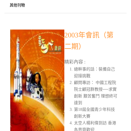
其他刊物
2003年會訊（第
二期）
精彩內容 :
總幹事的話：裝備自己
迎接挑戰
顧問專訪： 中國工程院
院士顧冠群教授──求實
創新 艱苦奮鬥 理想終可
達到
第18屆全國青少年科技
創新大賽
太空人楊利偉到訪 香港
各界齊歡迎