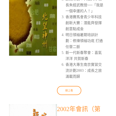
長朱經武教授──「我是
一個幸運的人！」
香港賽馬會青少年科技
創新大賽：潛能齊發揮
創意點成金
明日領袖暑期培訓計
劃：修煉領袖功底 打通
任督二脈
新一代新春聚會：喜氣
洋洋 共賀新春
香港大專生南京實習交
流計劃2003：成長之旅
滿載而歸
線上看
2002年會訊（第