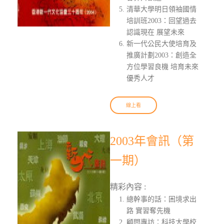
清華大學明日領袖國情
培訓班2003：回望過去
認識現在 展望未來
新一代公民大使培育及
推廣計劃2003：創造全
方位學習良機 培育未來
優秀人才
線上看
2003年會訊（第
一期）
精彩內容 :
總幹事的話：困境求出
路 實習奪先機
顧問專訪：科技大學校