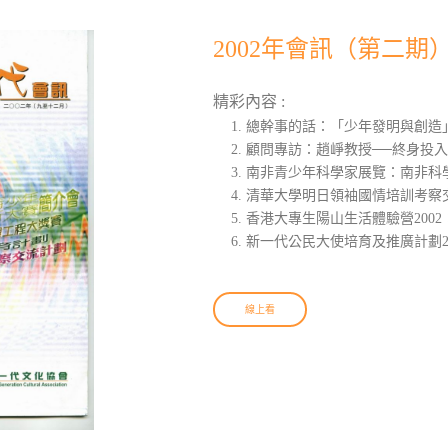
2002年會訊（第二期
精彩內容 :
總幹事的話：「少年發明與創造
顧問專訪：趙崢教授──終身投
南非青少年科學家展覽：南非科
清華大學明日領袖國情培訓考察交
香港大專生陽山生活體驗營200
新一代公民大使培育及推廣計劃20
線上看