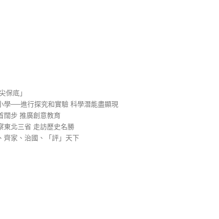
）
尖保底」
學──進行探究和實驗 科學潛能盡顯現
首闊步 推廣創意教育
察東北三省 走訪歷史名勝
、齊家、治國、「評」天下