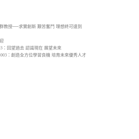
群教授──求實創新 艱苦奮鬥 理想終可達到
迎
3：回望過去 認識現在 展望未來
003：創造全方位學習良機 培育未來優秀人才