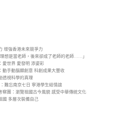
）
力 增強香港未來競爭力
的理想是當老師，後來卻成了老師的老師……」
愛世界 愛發明 添姿彩
：動手動腦顯創意 科創成果大豐收
動透視科學的真理
2：難忘南京七日 寧港學生結情誼
考察團：瀏覽祖國古今風貌 感受中華傳統文化
祖國 多層次裝備自己