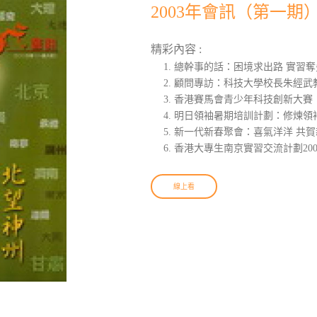
2003年會訊（第一期
精彩內容 :
總幹事的話：困境求出路 實習奪
顧問專訪：科技大學校長朱經武
香港賽馬會青少年科技創新大賽
明日領袖暑期培訓計劃：修煉領
新一代新春聚會：喜氣洋洋 共賀
香港大專生南京實習交流計劃200
線上看