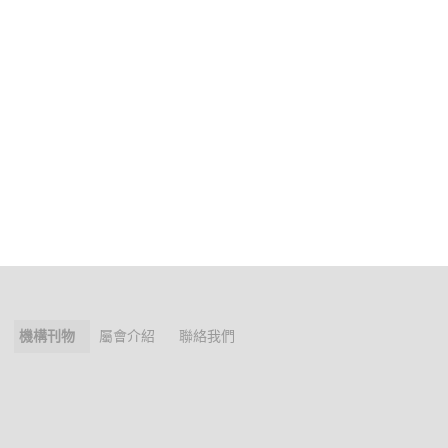
機構刊物
屬會介紹
聯絡我們