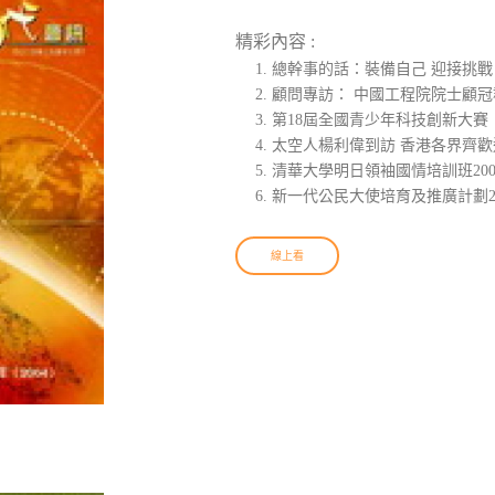
精彩內容 :
總幹事的話：裝備自己 迎接挑戰
顧問專訪： 中國工程院院士顧冠
第18屆全國青少年科技創新大賽
太空人楊利偉到訪 香港各界齊歡
清華大學明日領袖國情培訓班200
新一代公民大使培育及推廣計劃2
線上看