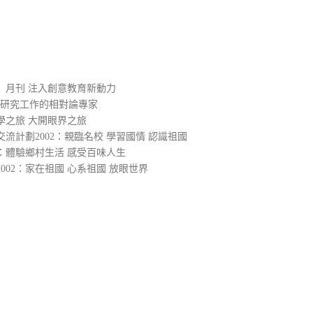
）
」月刊 注入創意教育新動力
入研究工作的相對論專家
學之旅 大開眼界之旅
流計劃2002：親臨名校 學習國情 認識祖國
2：體驗鄉村生活 感受百味人生
02：家在祖國 心系祖國 放眼世界