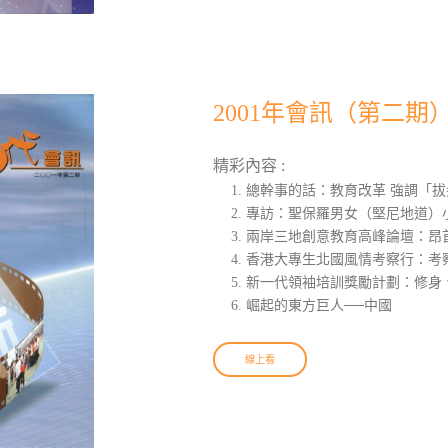
2001年會訊（第二期
精彩內容 :
總幹事的話：教育改革 強調「拔
專訪：聖保羅男女（堅尼地道）小
兩岸三地創意教育高峰論壇：昂
香港大專生北國風情考察行：考
新一代領袖培訓獎勵計劃：修身
崛起的東方巨人──中國
線上看