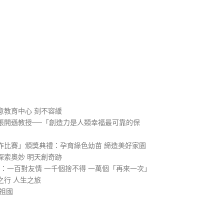
）
意教育中心 刻不容緩
張開遜教授──「創造力是人類幸福最可靠的保
作比賽」頒獎典禮：孕育綠色幼苗 締造美好家園
探索奧妙 明天創奇跡
1：一百對友情 一千個捨不得 一萬個「再來一次」
之行 人生之旅
祖國