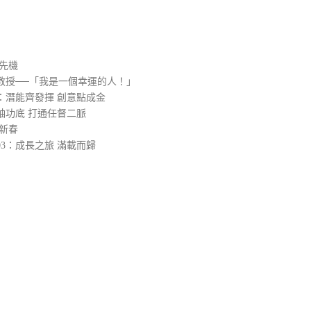
）
先機
教授──「我是一個幸運的人！」
：潛能齊發揮 創意點成金
袖功底 打通任督二脈
新春
3：成長之旅 滿載而歸