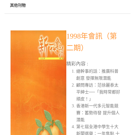
其他刊物
1998年會訊（第
二期）
精彩內容 :
總幹事的話：推廣科普
創意 發揮無限潛能
顧問專訪：范徐麗泰太
平紳士──「我時常都好
頑皮！」
香港新一代多元智能競
賽：蓄勢待發 提升個人
潛能
第七屆全港中學生十大
新聞選舉：一年焦點 十