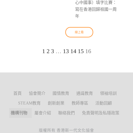
心中國事）填字比賽：
寫在香港回歸祖國一周
年
線上看
1
2
3
…
13
14
15
16
首頁
協會簡介
國情教育
通識教育
領袖培訓
STEAM教育
創新創業
教師專區
活動回顧
機構刊物
屬會介紹
聯絡我們
免責聲明及私隱政策
版權所有 香港新一代文化協會