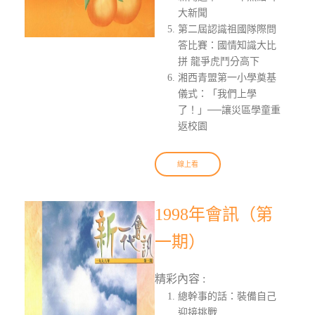
大新聞
第二屆認識祖國隊際問
答比賽：國情知識大比
拼 龍爭虎鬥分高下
湘西青盟第一小學奠基
儀式：「我們上學
了！」──讓災區學童重
返校園
線上看
1998年會訊（第
一期）
精彩內容 :
總幹事的話：裝備自己
迎接挑戰