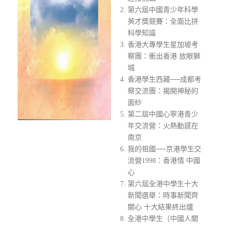
第六屆中國青少年科學
英才獎競賽：全面比拼
科學知識
香港大專學生星加坡考
察團：衝出香港 放眼獅
城
香港學生西藏──成都考
察交流團：揭開神秘的
面紗
第二屆中國心寧港青少
年交流營：火熱動感在
南京
我的祖國──京港學生交
流營1998：香港情 中國
心
第六屆全港中學生十大
新聞選舉：時事新聞齊
關心 十大結果終出爐
全港中學生（中國人關