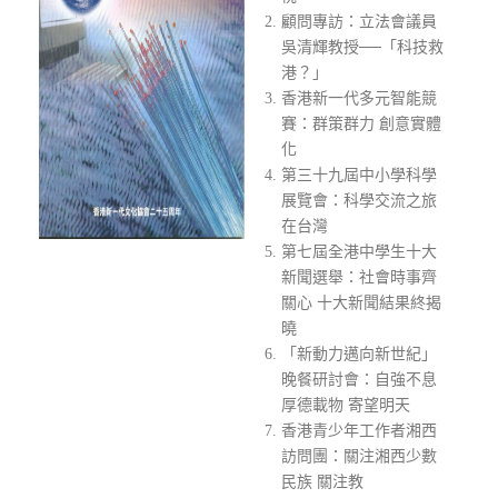
顧問專訪：立法會議員
吳清輝教授──「科技救
港？」
香港新一代多元智能競
賽：群策群力 創意實體
化
第三十九屆中小學科學
展覽會：科學交流之旅
在台灣
第七屆全港中學生十大
新聞選舉：社會時事齊
關心 十大新聞結果終揭
曉
「新動力邁向新世紀」
晚餐研討會：自強不息
厚德載物 寄望明天
香港青少年工作者湘西
訪問團：關注湘西少數
民族 關注教