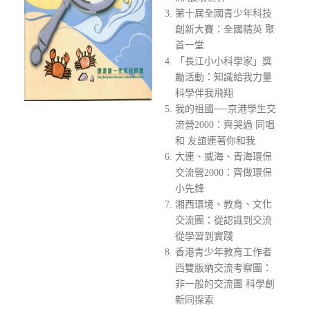
第十屆全國青少年科技
創新大賽：全國精英 聚
首一堂
「長江小小科學家」獎
勵活動：知識給我力量
科學伴我飛翔
我的祖國──京港學生交
流營2000：齊哭過 同唱
和 友誼連著你和我
大連、威海、青海環保
交流營2000：齊做環保
小先鋒
湘西環境、教育、文化
交流團：從認識到交流
從學習到實踐
香港青少年教育工作者
西雙版納交流考察團：
非一般的交流團 科學創
新同探索