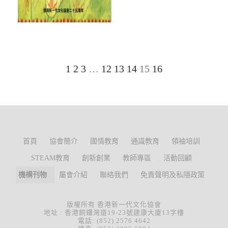
1
2
3
…
12
13
14
15
16
首頁
協會簡介
國情教育
通識教育
領袖培訓
STEAM教育
創新創業
教師專區
活動回顧
機構刊物
屬會介紹
聯絡我們
免責聲明及私隱政策
版權所有 香港新一代文化協會
地址 : 香港銅鑼灣道19-23號建康大廈13字樓
電話: (852) 2576 4642