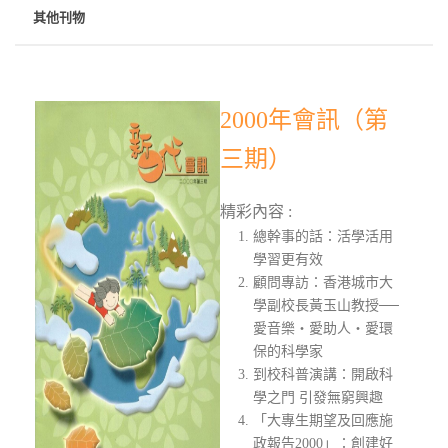
其他刊物
2000年會訊（第
三期）
精彩內容 :
總幹事的話：活學活用
學習更有效
顧問專訪：香港城市大
學副校長黃玉山教授──
愛音樂‧愛助人‧愛環
保的科學家
到校科普演講：開啟科
學之門 引發無窮興趣
「大專生期望及回應施
政報告2000」：創建好