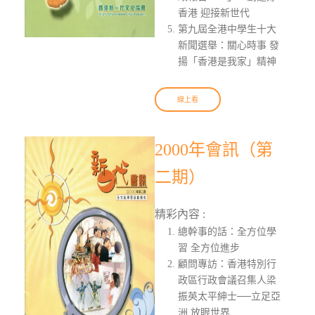
香港 迎接新世代
第九屆全港中學生十大
新聞選舉：關心時事 發
揚「香港是我家」精神
線上看
2000年會訊（第
二期）
精彩內容 :
總幹事的話：全方位學
習 全方位進步
顧問專訪：香港特別行
政區行政會議召集人梁
振英太平紳士──立足亞
洲 放眼世界