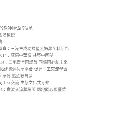
在於教師隊伍的傳承
國漢教授
慶
大獎賽：三港生成功摘星無悔艱辛科研路
014：感悟中華情 共築中國夢
014：三地青年同聚首 同根同心創未來
4：拓建資源共享平台 促進同工交流學習
師承傳 追逐教育夢
同工互交流 生態文化共考察
14：實習交流萃精英 兩地同心顯豐華