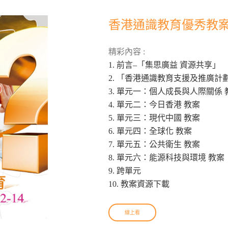
香港通識教育優秀教案結集
精彩內容 :
1. 前言–「集思廣益 資源共享」
2. 「香港通識教育支援及推廣計
3. 單元一：個人成長與人際關係 
4. 單元二：今日香港 教案
5. 單元三：現代中國 教案
6. 單元四：全球化 教案
7. 單元五：公共衛生 教案
8. 單元六：能源科技與環境 教案
9. 跨單元
10. 教案資源下載
線上看