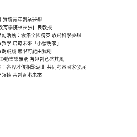
機 實踐青年創業夢想
港教育學院校長張仁良教授
」獎勵活動：雲集全國精英 放飛科學夢想
意教學 培育未來「小發明家」
意翱飛翔 無限可能由我創
：3D動畫樂無窮 有趣創意盛其風
察團：各界才俊相聚湖北 共同考察國家發展
年領袖 共創香港未來