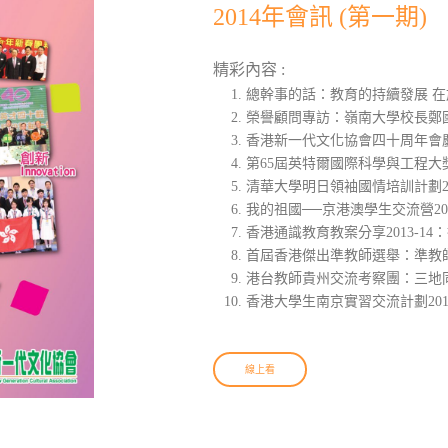
2014年會訊 (第一期)
精彩內容 :
總幹事的話：教育的持續發展 
榮譽顧問專訪：嶺南大學校長鄭
香港新一代文化協會四十周年會
第65屆英特爾國際科學與工程
清華大學明日領袖國情培訓計劃2
我的祖國──京港澳學生交流營2
香港通識教育教案分享2013-1
首屆香港傑出準教師選舉：準教
港台教師貴州交流考察團：三地
香港大學生南京實習交流計劃20
線上看