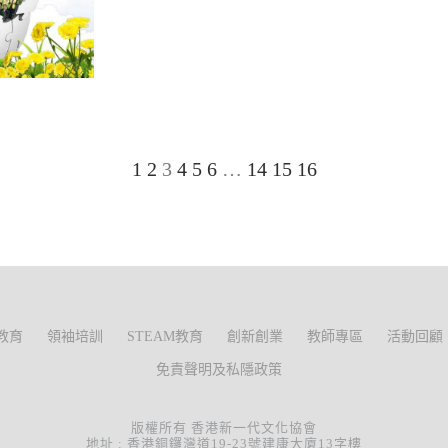
1
2
3
4
5
6
…
14
15
16
教育
領袖培訓
STEAM教育
創新創業
教師專區
活動回顧
免責聲明及私隱政策
版權所有 香港新一代文化協會
地址 : 香港銅鑼灣道19-23號建康大廈13字樓