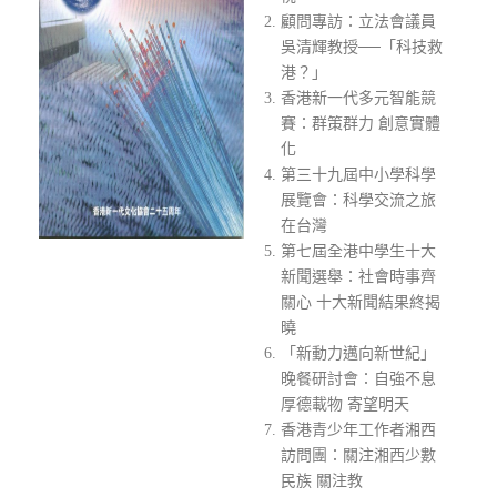
顧問專訪：立法會議員
吳清輝教授──「科技救
港？」
香港新一代多元智能競
賽：群策群力 創意實體
化
第三十九屆中小學科學
展覽會：科學交流之旅
在台灣
第七屆全港中學生十大
新聞選舉：社會時事齊
關心 十大新聞結果終揭
曉
「新動力邁向新世紀」
晚餐研討會：自強不息
厚德載物 寄望明天
香港青少年工作者湘西
訪問團：關注湘西少數
民族 關注教