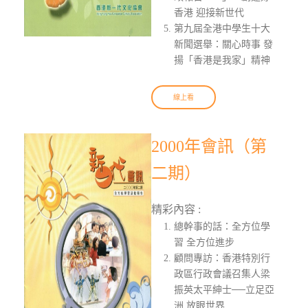
香港 迎接新世代
第九屆全港中學生十大
新聞選舉：關心時事 發
揚「香港是我家」精神
線上看
2000年會訊（第
二期）
精彩內容 :
總幹事的話：全方位學
習 全方位進步
顧問專訪：香港特別行
政區行政會議召集人梁
振英太平紳士──立足亞
洲 放眼世界