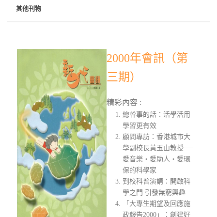
其他刊物
2000年會訊（第
三期）
精彩內容 :
總幹事的話：活學活用
學習更有效
顧問專訪：香港城市大
學副校長黃玉山教授──
愛音樂‧愛助人‧愛環
保的科學家
到校科普演講：開啟科
學之門 引發無窮興趣
「大專生期望及回應施
政報告2000」：創建好