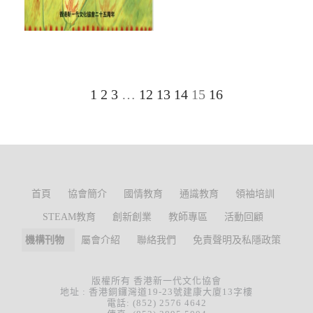
1
2
3
…
12
13
14
15
16
首頁
協會簡介
國情教育
通識教育
領袖培訓
STEAM教育
創新創業
教師專區
活動回顧
機構刊物
屬會介紹
聯絡我們
免責聲明及私隱政策
版權所有 香港新一代文化協會
地址 : 香港銅鑼灣道19-23號建康大廈13字樓
電話: (852) 2576 4642