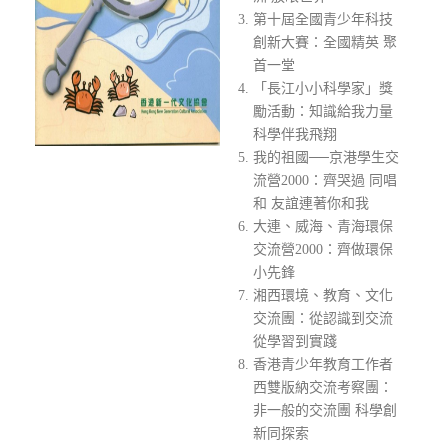
第十屆全國青少年科技
創新大賽：全國精英 聚
首一堂
「長江小小科學家」獎
勵活動：知識給我力量
科學伴我飛翔
我的祖國──京港學生交
流營2000：齊哭過 同唱
和 友誼連著你和我
大連、威海、青海環保
交流營2000：齊做環保
小先鋒
湘西環境、教育、文化
交流團：從認識到交流
從學習到實踐
香港青少年教育工作者
西雙版納交流考察團：
非一般的交流團 科學創
新同探索