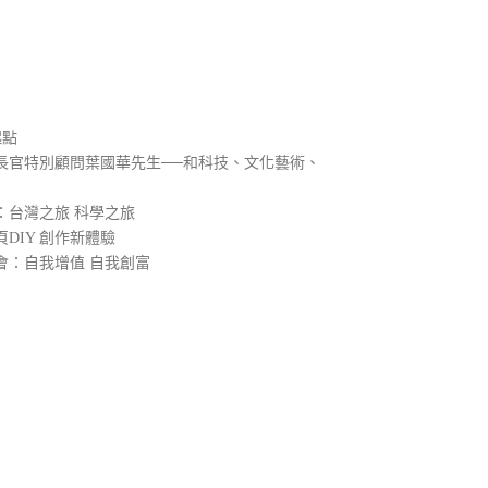
）
起點
長官特別顧問葉國華先生──和科技、文化藝術、
：台灣之旅 科學之旅
DIY 創作新體驗
會：自我增值 自我創富