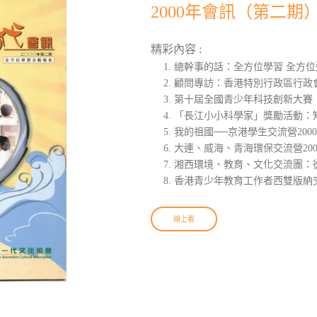
2000年會訊（第二期
精彩內容 :
總幹事的話：全方位學習 全方位
顧問專訪：香港特別行政區行政
第十屆全國青少年科技創新大賽
「長江小小科學家」獎勵活動：
我的祖國──京港學生交流營200
大連、威海、青海環保交流營20
湘西環境、教育、文化交流團：
香港青少年教育工作者西雙版納
線上看