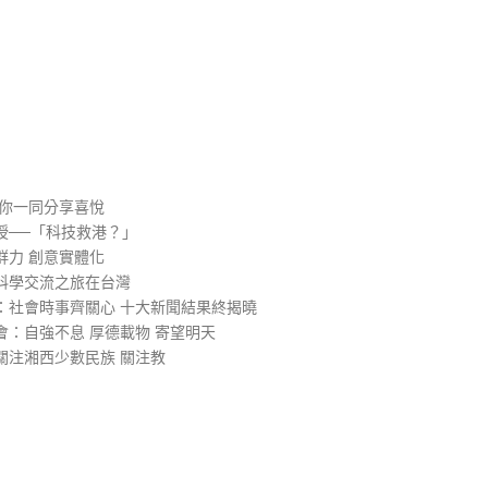
）
與你一同分享喜悅
授──「科技救港？」
群力 創意實體化
科學交流之旅在台灣
：社會時事齊關心 十大新聞結果終揭曉
：自強不息 厚德載物 寄望明天
關注湘西少數民族 關注教