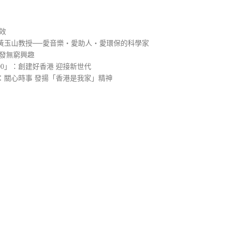
效
黃玉山教授──愛音樂‧愛助人‧愛環保的科學家
引發無窮興趣
00」：創建好香港 迎接新世代
：關心時事 發揚「香港是我家」精神