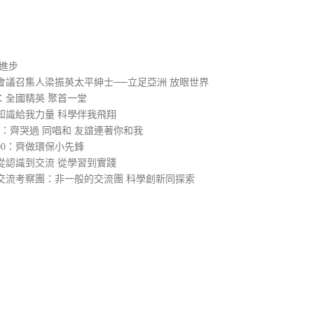
）
進步
會議召集人梁振英太平紳士──立足亞洲 放眼世界
：全國精英 聚首一堂
知識給我力量 科學伴我飛翔
0：齊哭過 同唱和 友誼連著你和我
00：齊做環保小先鋒
從認識到交流 從學習到實踐
交流考察團：非一般的交流團 科學創新同探索