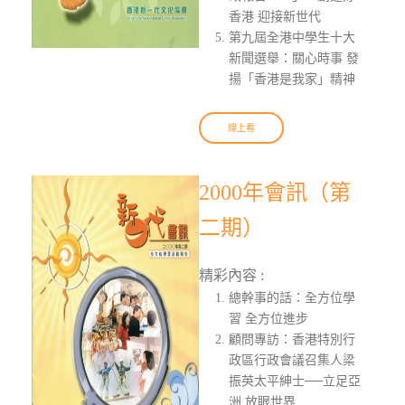
香港 迎接新世代
第九屆全港中學生十大
新聞選舉：關心時事 發
揚「香港是我家」精神
線上看
2000年會訊（第
二期）
精彩內容 :
總幹事的話：全方位學
習 全方位進步
顧問專訪：香港特別行
政區行政會議召集人梁
振英太平紳士──立足亞
洲 放眼世界