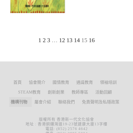
1
2
3
…
12
13
14
15
16
首頁
協會簡介
國情教育
通識教育
領袖培訓
STEAM教育
創新創業
教師專區
活動回顧
機構刊物
屬會介紹
聯絡我們
免責聲明及私隱政策
版權所有 香港新一代文化協會
地址 : 香港銅鑼灣道19-23號建康大廈13字樓
電話: (852) 2576 4642