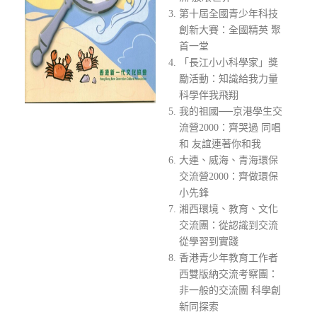
第十屆全國青少年科技
創新大賽：全國精英 聚
首一堂
「長江小小科學家」獎
勵活動：知識給我力量
科學伴我飛翔
我的祖國──京港學生交
流營2000：齊哭過 同唱
和 友誼連著你和我
大連、威海、青海環保
交流營2000：齊做環保
小先鋒
湘西環境、教育、文化
交流團：從認識到交流
從學習到實踐
香港青少年教育工作者
西雙版納交流考察團：
非一般的交流團 科學創
新同探索