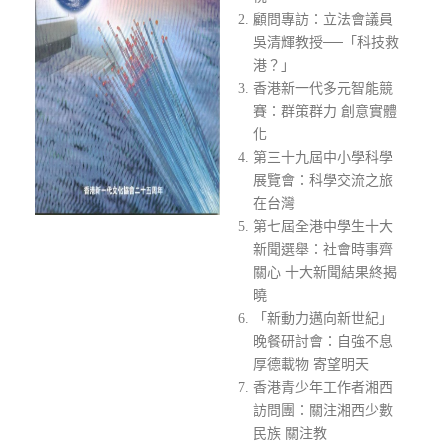
顧問專訪：立法會議員
吳清輝教授──「科技救
港？」
香港新一代多元智能競
賽：群策群力 創意實體
化
第三十九屆中小學科學
展覽會：科學交流之旅
在台灣
第七屆全港中學生十大
新聞選舉：社會時事齊
關心 十大新聞結果終揭
曉
「新動力邁向新世紀」
晚餐研討會：自強不息
厚德載物 寄望明天
香港青少年工作者湘西
訪問團：關注湘西少數
民族 關注教