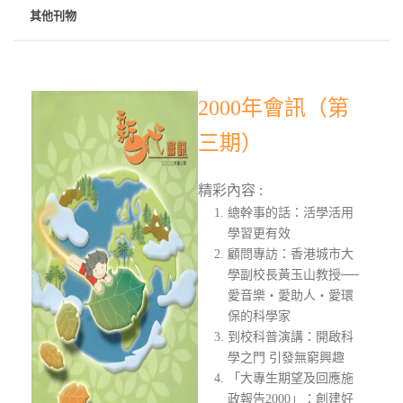
其他刊物
2000年會訊（第
三期）
精彩內容 :
總幹事的話：活學活用
學習更有效
顧問專訪：香港城市大
學副校長黃玉山教授──
愛音樂‧愛助人‧愛環
保的科學家
到校科普演講：開啟科
學之門 引發無窮興趣
「大專生期望及回應施
政報告2000」：創建好