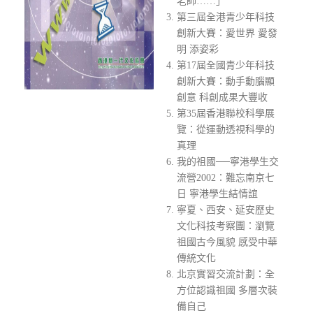
老師……」
第三屆全港青少年科技
創新大賽：愛世界 愛發
明 添姿彩
第17屆全國青少年科技
創新大賽：動手動腦顯
創意 科創成果大豐收
第35屆香港聯校科學展
覽：從運動透視科學的
真理
我的祖國──寧港學生交
流營2002：難忘南京七
日 寧港學生結情誼
寧夏、西安、延安歷史
文化科技考察團：瀏覽
祖國古今風貌 感受中華
傳統文化
北京實習交流計劃：全
方位認識祖國 多層次裝
備自己