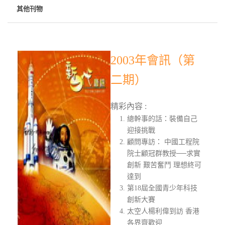
其他刊物
2003年會訊（第
二期）
精彩內容 :
總幹事的話：裝備自己
迎接挑戰
顧問專訪： 中國工程院
院士顧冠群教授──求實
創新 艱苦奮鬥 理想終可
達到
第18屆全國青少年科技
創新大賽
太空人楊利偉到訪 香港
各界齊歡迎