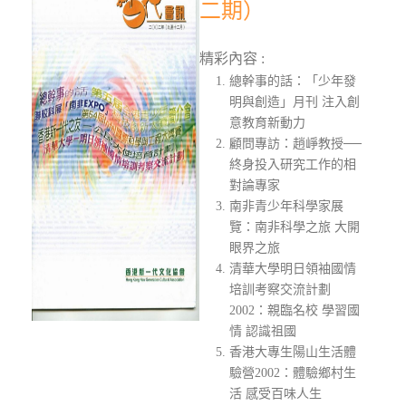
二期）
精彩內容 :
總幹事的話：「少年發
明與創造」月刊 注入創
意教育新動力
顧問專訪：趙崢教授──
終身投入研究工作的相
對論專家
南非青少年科學家展
覽：南非科學之旅 大開
眼界之旅
清華大學明日領袖國情
培訓考察交流計劃
2002：親臨名校 學習國
情 認識祖國
香港大專生陽山生活體
驗營2002：體驗鄉村生
活 感受百味人生