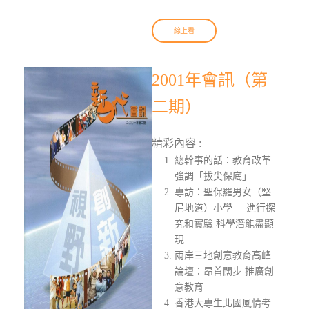
線上看
2001年會訊（第
二期）
精彩內容 :
總幹事的話：教育改革
強調「拔尖保底」
專訪：聖保羅男女（堅
尼地道）小學──進行探
究和實驗 科學潛能盡顯
現
兩岸三地創意教育高峰
論壇：昂首闊步 推廣創
意教育
香港大專生北國風情考