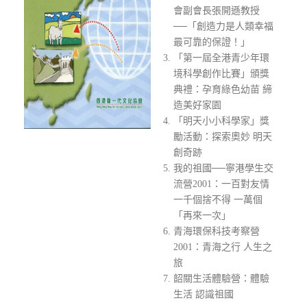
會副會長張開遜教授
──「創造力是人類幸福
最可靠的保證！」
「第一屆全港青少年環
境科學創作比賽」頒獎
典禮：孕育綠色幼苗 締
造美好家園
「明天小小科學家」獎
勵活動：探索奧妙 明天
創奇跡
我的祖國──寧港學生交
流營2001：一百對友情
一千個捨不得 一萬個
「再來一次」
青海環保科技考察營
2001：青海之行 人生之
旅
韶關生活體驗營：體驗
生活 認識祖國