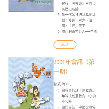
察行：考察東北三省 走
訪歷史名勝
新一代領袖培訓獎勵計
劃：修身、齊家、治
國、「評」天下
崛起的東方巨人──中國
線上看
2001年會訊（第
一期）
精彩內容 :
總幹事的話：建立青少
年科技創意教育中心 刻
不容緩
顧問專訪：中國發明協