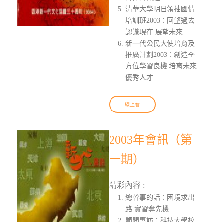
清華大學明日領袖國情
培訓班2003：回望過去
認識現在 展望未來
新一代公民大使培育及
推廣計劃2003：創造全
方位學習良機 培育未來
優秀人才
線上看
2003年會訊（第
一期）
精彩內容 :
總幹事的話：困境求出
路 實習奪先機
顧問專訪：科技大學校