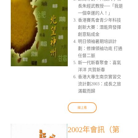
長朱經武教授──「我是
一個幸運的人！」
香港賽馬會青少年科技
創新大賽：潛能齊發揮
創意點成金
明日領袖暑期培訓計
劃：修煉領袖功底 打通
任督二脈
新一代新春聚會：喜氣
洋洋 共賀新春
香港大專生南京實習交
流計劃2003：成長之旅
滿載而歸
線上看
2002年會訊（第