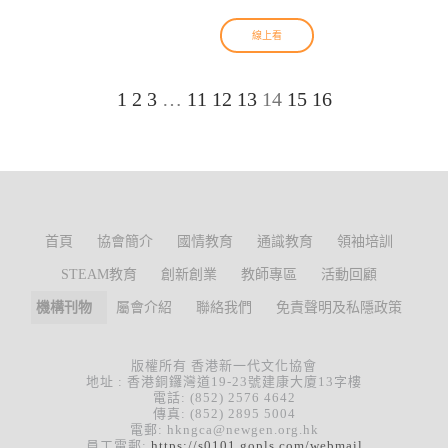
線上看
1
2
3
…
11
12
13
14
15
16
首頁
協會簡介
國情教育
通識教育
領袖培訓
STEAM教育
創新創業
教師專區
活動回顧
機構刊物
屬會介紹
聯絡我們
免責聲明及私隱政策
版權所有 香港新一代文化協會
地址 : 香港銅鑼灣道19-23號建康大廈13字樓
電話: (852) 2576 4642
傳真: (852) 2895 5004
電郵: hkngca@newgen.org.hk
員工電郵:
https://s0101.gopls.com/webmail