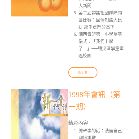
大新聞
第二屆認識祖國隊際問
答比賽：國情知識大比
拼 龍爭虎鬥分高下
湘西青盟第一小學奠基
儀式：「我們上學
了！」──讓災區學童重
返校園
線上看
1998年會訊（第
一期）
精彩內容 :
總幹事的話：裝備自己
迎接挑戰