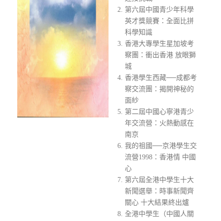
第六屆中國青少年科學
英才獎競賽：全面比拼
科學知識
香港大專學生星加坡考
察團：衝出香港 放眼獅
城
香港學生西藏──成都考
察交流團：揭開神秘的
面紗
第二屆中國心寧港青少
年交流營：火熱動感在
南京
我的祖國──京港學生交
流營1998：香港情 中國
心
第六屆全港中學生十大
新聞選舉：時事新聞齊
關心 十大結果終出爐
全港中學生（中國人關