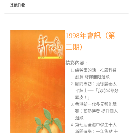
其他刊物
1998年會訊（第
二期）
精彩內容 :
總幹事的話：推廣科普
創意 發揮無限潛能
顧問專訪：范徐麗泰太
平紳士──「我時常都好
頑皮！」
香港新一代多元智能競
賽：蓄勢待發 提升個人
潛能
第七屆全港中學生十大
新聞選舉：一年焦點 十