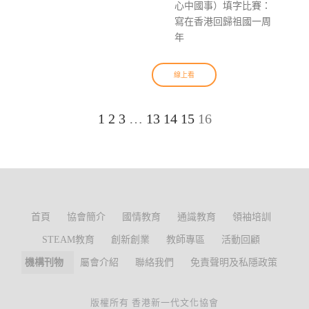
心中國事）填字比賽：
寫在香港回歸祖國一周
年
線上看
1
2
3
…
13
14
15
16
首頁
協會簡介
國情教育
通識教育
領袖培訓
STEAM教育
創新創業
教師專區
活動回顧
機構刊物
屬會介紹
聯絡我們
免責聲明及私隱政策
版權所有 香港新一代文化協會