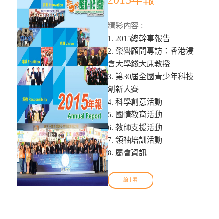
2015年報
精彩內容 :
1. 2015總幹事報告
2. 榮譽顧問專訪：香港浸
會大學錢大康教授
3. 第30屆全國青少年科技
創新大賽
4. 科學創意活動
5. 國情教育活動
6. 教師支援活動
7. 領袖培訓活動
8. 屬會資訊
線上看