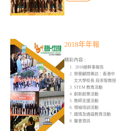
2018年年報
精彩內容 :
2018總幹事報告
榮譽顧問專訪：香港中
文大學校長 段崇智教授
STEM 教育活動
創新創業活動
教師支援活動
領袖培訓活動
國情及通識教育活動
屬會資訊