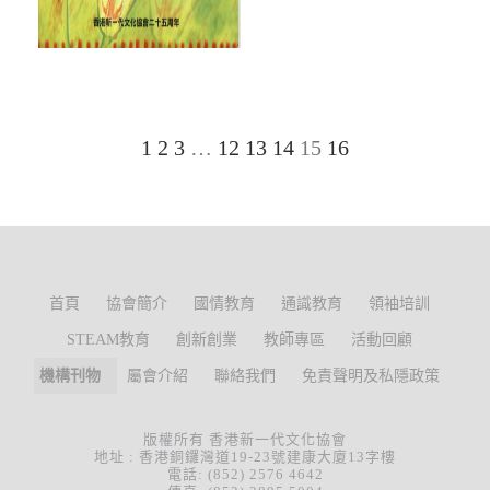
1
2
3
…
12
13
14
15
16
首頁
協會簡介
國情教育
通識教育
領袖培訓
STEAM教育
創新創業
教師專區
活動回顧
機構刊物
屬會介紹
聯絡我們
免責聲明及私隱政策
版權所有 香港新一代文化協會
地址 : 香港銅鑼灣道19-23號建康大廈13字樓
電話: (852) 2576 4642