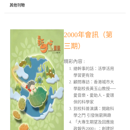
其他刊物
2000年會訊（第
三期）
精彩內容 :
總幹事的話：活學活用
學習更有效
顧問專訪：香港城市大
學副校長黃玉山教授──
愛音樂‧愛助人‧愛環
保的科學家
到校科普演講：開啟科
學之門 引發無窮興趣
「大專生期望及回應施
政報告2000」：創建好