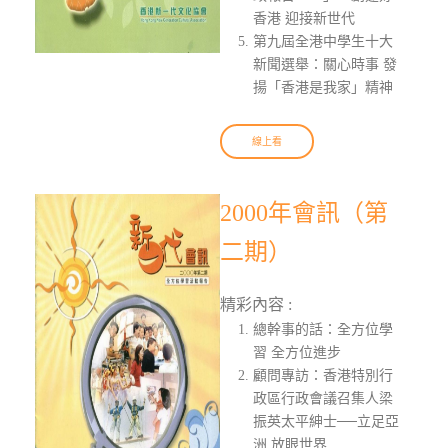
香港 迎接新世代
第九屆全港中學生十大
新聞選舉：關心時事 發
揚「香港是我家」精神
線上看
2000年會訊（第
二期）
精彩內容 :
總幹事的話：全方位學
習 全方位進步
顧問專訪：香港特別行
政區行政會議召集人梁
振英太平紳士──立足亞
洲 放眼世界