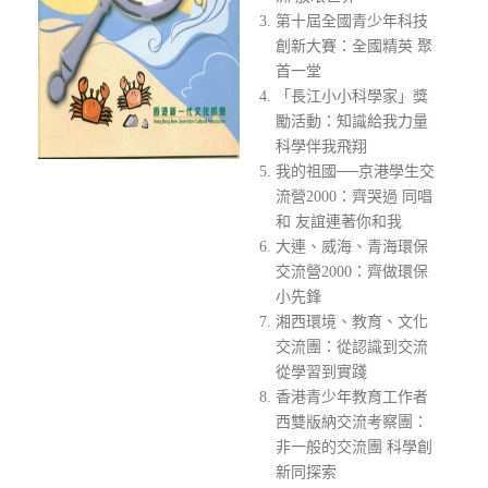
第十屆全國青少年科技
創新大賽：全國精英 聚
首一堂
「長江小小科學家」獎
勵活動：知識給我力量
科學伴我飛翔
我的祖國──京港學生交
流營2000：齊哭過 同唱
和 友誼連著你和我
大連、威海、青海環保
交流營2000：齊做環保
小先鋒
湘西環境、教育、文化
交流團：從認識到交流
從學習到實踐
香港青少年教育工作者
西雙版納交流考察團：
非一般的交流團 科學創
新同探索