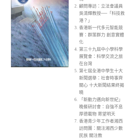
顧問專訪：立法會議員
吳清輝教授──「科技救
港？」
香港新一代多元智能競
賽：群策群力 創意實體
化
第三十九屆中小學科學
展覽會：科學交流之旅
在台灣
第七屆全港中學生十大
新聞選舉：社會時事齊
關心 十大新聞結果終揭
曉
「新動力邁向新世紀」
晚餐研討會：自強不息
厚德載物 寄望明天
香港青少年工作者湘西
訪問團：關注湘西少數
民族 關注教