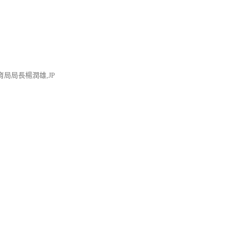
局局長楊潤雄,JP