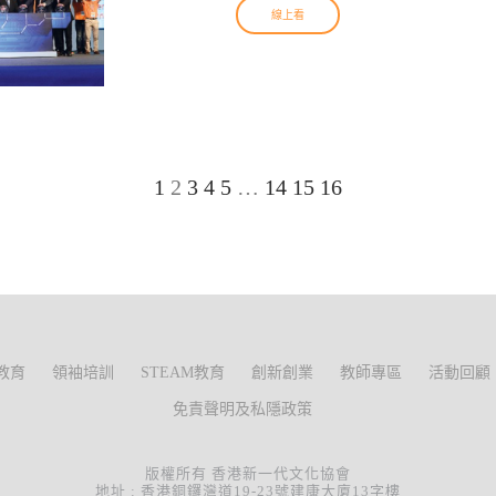
線上看
1
2
3
4
5
…
14
15
16
教育
領袖培訓
STEAM教育
創新創業
教師專區
活動回顧
免責聲明及私隱政策
版權所有 香港新一代文化協會
地址 : 香港銅鑼灣道19-23號建康大廈13字樓