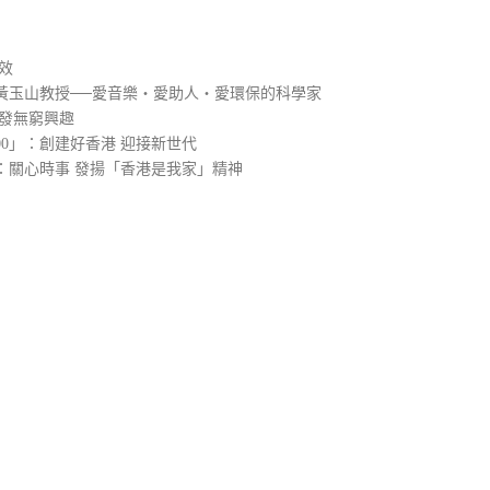
效
黃玉山教授──愛音樂‧愛助人‧愛環保的科學家
引發無窮興趣
00」：創建好香港 迎接新世代
：關心時事 發揚「香港是我家」精神