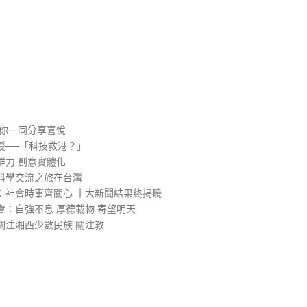
）
與你一同分享喜悅
授──「科技救港？」
群力 創意實體化
科學交流之旅在台灣
：社會時事齊關心 十大新聞結果終揭曉
：自強不息 厚德載物 寄望明天
關注湘西少數民族 關注教