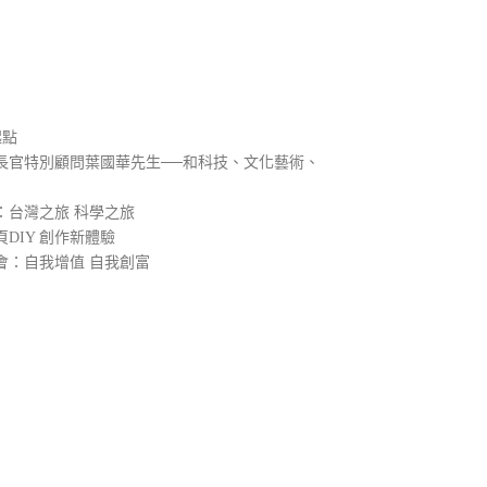
）
起點
長官特別顧問葉國華先生──和科技、文化藝術、
：台灣之旅 科學之旅
DIY 創作新體驗
會：自我增值 自我創富