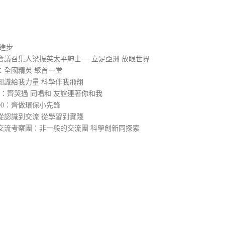
）
進步
會議召集人梁振英太平紳士──立足亞洲 放眼世界
：全國精英 聚首一堂
知識給我力量 科學伴我飛翔
0：齊哭過 同唱和 友誼連著你和我
00：齊做環保小先鋒
從認識到交流 從學習到實踐
交流考察團：非一般的交流團 科學創新同探索