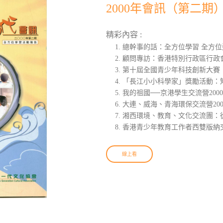
2000年會訊（第二期
精彩內容 :
總幹事的話：全方位學習 全方位
顧問專訪：香港特別行政區行政
第十屆全國青少年科技創新大賽
「長江小小科學家」獎勵活動：
我的祖國──京港學生交流營200
大連、威海、青海環保交流營20
湘西環境、教育、文化交流團：
香港青少年教育工作者西雙版納
線上看