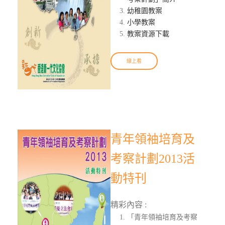
幼稚園教案
小學教案
教案資源下載
線上看
青年領袖培育及
考察計劃2013活
動特刊
精彩內容 :
「青年領袖培育及考察