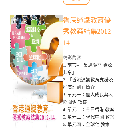
香港通識教育優
秀教案結集2012-
14
精彩內容 :
1. 前言–「集思廣益 資源
共享」
2. 「香港通識教育支援及
推廣計劃」簡介
3. 單元一：個人成長與人
際關係 教案
4. 單元二：今日香港 教案
5. 單元三：現代中國 教案
6. 單元四：全球化 教案