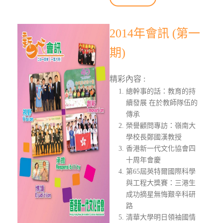
2014年會訊 (第一
期)
精彩內容 :
總幹事的話：教育的持
續發展 在於教師隊伍的
傳承
榮譽顧問專訪：嶺南大
學校長鄭國漢教授
香港新一代文化協會四
十周年會慶
第65屆英特爾國際科學
與工程大獎賽：三港生
成功摘星無悔艱辛科研
路
清華大學明日領袖國情