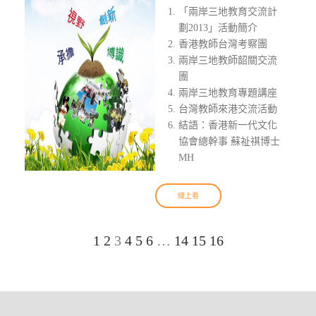
「兩岸三地教育交流計
劃2013」活動簡介
香港教師台灣考察團
兩岸三地教師韶關交流
團
兩岸三地教育專題講座
台灣教師來港交流活動
結語：香港新一代文化
協會總幹事 蘇祉祺博士
MH
線上看
1
2
3
4
5
6
…
14
15
16