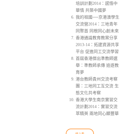
培訓計劃2014：感悟中
華情 共築中國夢
我的祖國──京港澳學生
交流營2014：三地青年
同聚首 同根同心創未來
香港通識教育教案分享
2013-14：拓建資源共享
平台 促進同工交流學習
首屆香港傑出準教師選
舉：準教師承傳 追逐教
育夢
港台教師貴州交流考察
團：三地同工互交流 生
態文化共考察
香港大學生南京實習交
流計劃2014：實習交流
萃精英 兩地同心顯豐華
線上看