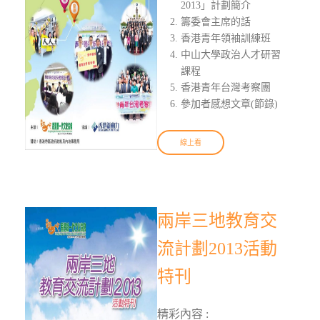
2013」計劃簡介
籌委會主席的話
香港青年領袖訓練班
中山大學政治人才研習
課程
香港青年台灣考察團
參加者感想文章(節錄)
線上看
兩岸三地教育交
流計劃2013活動
特刊
精彩內容 :