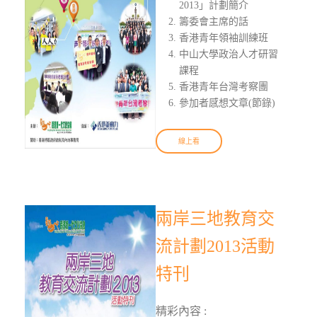
2013」計劃簡介
籌委會主席的話
香港青年領袖訓練班
中山大學政治人才研習
課程
香港青年台灣考察團
參加者感想文章(節錄)
線上看
兩岸三地教育交
流計劃2013活動
特刊
精彩內容 :