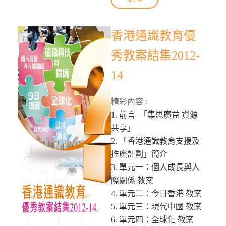
香港通識教育優
秀教案結集2012-
14
精彩內容 :
1. 前言–「集思廣益 資源
共享」
2. 「香港通識教育支援及
推廣計劃」簡介
3. 單元一：個人成長與人
際關係 教案
4. 單元二：今日香港 教案
5. 單元三：現代中國 教案
6. 單元四：全球化 教案