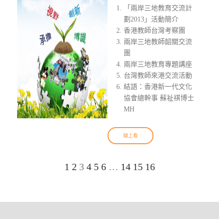
「兩岸三地教育交流計
劃2013」活動簡介
香港教師台灣考察團
兩岸三地教師韶關交流
團
兩岸三地教育專題講座
台灣教師來港交流活動
結語：香港新一代文化
協會總幹事 蘇祉祺博士
MH
線上看
1
2
3
4
5
6
…
14
15
16