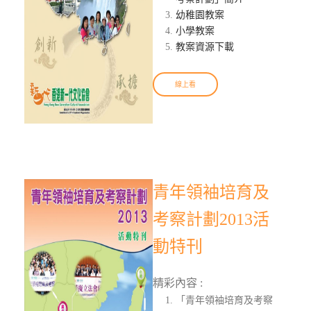
幼稚園教案
小學教案
教案資源下載
線上看
青年領袖培育及
考察計劃2013活
動特刊
精彩內容 :
「青年領袖培育及考察