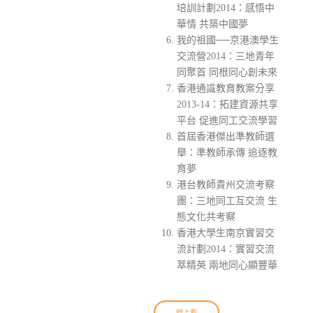
培訓計劃2014：感悟中
華情 共築中國夢
我的祖國──京港澳學生
交流營2014：三地青年
同聚首 同根同心創未來
香港通識教育教案分享
2013-14：拓建資源共享
平台 促進同工交流學習
首屆香港傑出準教師選
舉：準教師承傳 追逐教
育夢
港台教師貴州交流考察
團：三地同工互交流 生
態文化共考察
香港大學生南京實習交
流計劃2014：實習交流
萃精英 兩地同心顯豐華
線上看