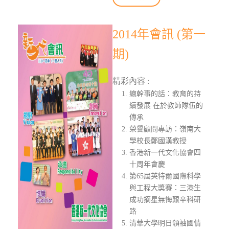
2014年會訊 (第一
期)
精彩內容 :
總幹事的話：教育的持
續發展 在於教師隊伍的
傳承
榮譽顧問專訪：嶺南大
學校長鄭國漢教授
香港新一代文化協會四
十周年會慶
第65屆英特爾國際科學
與工程大獎賽：三港生
成功摘星無悔艱辛科研
路
清華大學明日領袖國情