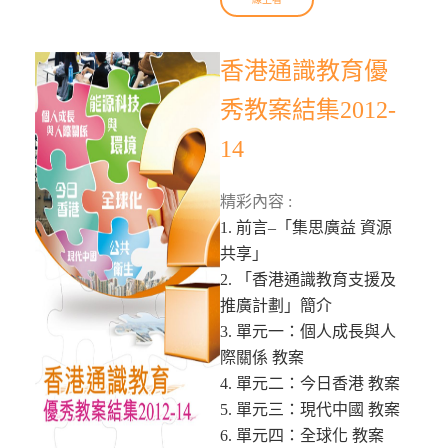
香港通識教育優
秀教案結集2012-
14
精彩內容 :
1. 前言–「集思廣益 資源
共享」
2. 「香港通識教育支援及
推廣計劃」簡介
3. 單元一：個人成長與人
際關係 教案
4. 單元二：今日香港 教案
5. 單元三：現代中國 教案
6. 單元四：全球化 教案