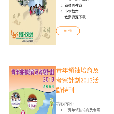
幼稚園教案
小學教案
教案資源下載
線上看
青年領袖培育及
考察計劃2013活
動特刊
精彩內容 :
「青年領袖培育及考察