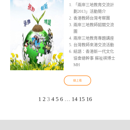
「兩岸三地教育交流計
劃2013」活動簡介
香港教師台灣考察團
兩岸三地教師韶關交流
團
兩岸三地教育專題講座
台灣教師來港交流活動
結語：香港新一代文化
協會總幹事 蘇祉祺博士
MH
線上看
1
2
3
4
5
6
…
14
15
16