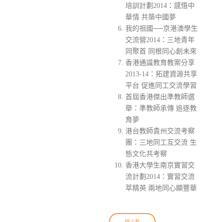
培訓計劃2014：感悟中
華情 共築中國夢
我的祖國──京港澳學生
交流營2014：三地青年
同聚首 同根同心創未來
香港通識教育教案分享
2013-14：拓建資源共享
平台 促進同工交流學習
首屆香港傑出準教師選
舉：準教師承傳 追逐教
育夢
港台教師貴州交流考察
團：三地同工互交流 生
態文化共考察
香港大學生南京實習交
流計劃2014：實習交流
萃精英 兩地同心顯豐華
線上看