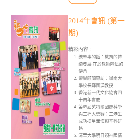
2014年會訊 (第一
期)
精彩內容 :
總幹事的話：教育的持
續發展 在於教師隊伍的
傳承
榮譽顧問專訪：嶺南大
學校長鄭國漢教授
香港新一代文化協會四
十周年會慶
第65屆英特爾國際科學
與工程大獎賽：三港生
成功摘星無悔艱辛科研
路
清華大學明日領袖國情