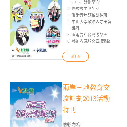
2013」計劃簡介
籌委會主席的話
香港青年領袖訓練班
中山大學政治人才研習
課程
香港青年台灣考察團
參加者感想文章(節錄)
線上看
兩岸三地教育交
流計劃2013活動
特刊
精彩內容 :