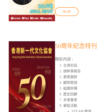
線上看
50周年紀念特刊
精彩內容 :
主席的話
總幹事報告
嘉賓題辭
顧問寄語
組織架構
歷史回顧
本會屬會
重點活動
STEAM 教育