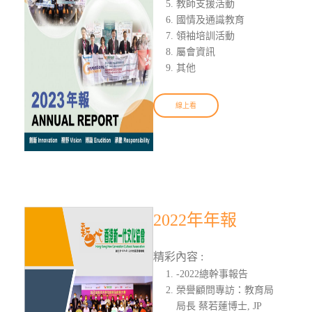
教師支援活動
國情及通識教育
領袖培訓活動
屬會資訊
其他
線上看
2022年年報
精彩內容 :
-2022總幹事報告
榮譽顧問專訪：教育局
局長 蔡若蓮博士, JP