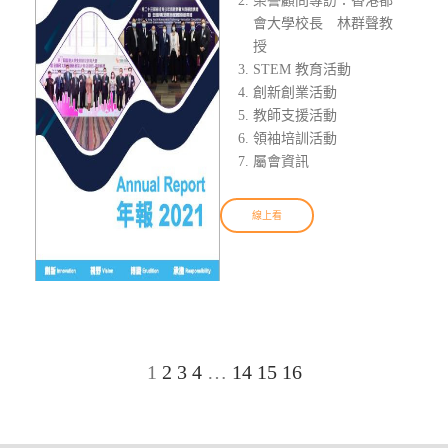
榮譽顧問專訪：香港都
會大學校長 林群聲教
授
STEM 教育活動
創新創業活動
教師支援活動
領袖培訓活動
屬會資訊
線上看
1
2
3
4
…
14
15
16