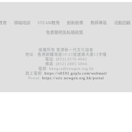
教育
領袖培訓
STEAM教育
創新創業
教師專區
活動回顧
免責聲明及私隱政策
版權所有 香港新一代文化協會
地址 : 香港銅鑼灣道19-23號建康大廈13字樓
電話: (852) 2576 4642
傳真: (852) 2895 5004
電郵: hkngca@newgen.org.hk
員工電郵:
https://s0101.gopls.com/webmail
Portal:
https://stic.newgen.org.hk/portal