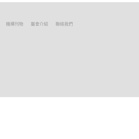
機構刊物
屬會介紹
聯絡我們