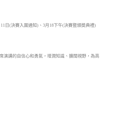
月11日(決賽入圍通知)、3月18下午(決賽暨頒奬典禮)
席演講的自信心和勇氣，增潤知識、擴闊視野，為高