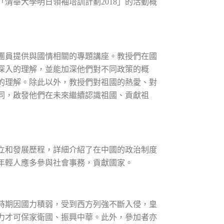
清華大學明日領袖培訓計劃2018」的活動概
團員提供與國情相關的專題講座。教授們在國
深入的理解，並能加深他們對不同政策的概
的理解。除此以外，教授們對祖國的熱愛、對
同，啟發他們在未來繼續認識祖國、貢獻祖
立和發展歷程，詳細介紹了在中國的政治制度
年輕人應多參與社會事務，貢獻國家。
時期因國力積弱，受到西方列強不斷入侵，皇
力才可保家衛國、振興中華。此外，參加者亦