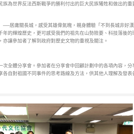
民族為世界反法西斯戰爭的勝利付出的巨大民族犧牲和做出的重
」──居庸關長城，感受其雄偉氣魄，親身體驗「不到長城非好
千年的輝煌歷史，更可感受我們的祖先在山勢險要、科技落後的
，亦讓參加者了解到政府對歷史文物的重視及關注。
一次全體分享會。參加者在分享會中回顧計劃中的各項內容，分
享各自對祖國不同事件的思考路線及方法，供其他人理解及發表