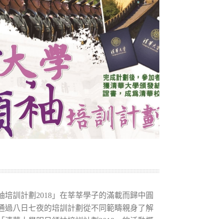
袖培訓計劃2018」在莘莘學子的滿載而歸中圓
通過八日七夜的培訓計劃從不同範疇親身了解