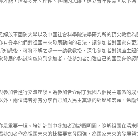
導才能，培養多元、理性、客觀的思維，建立青年使命。以下為「
民解放軍國防大學以及中國社會科學院法學研究所的頂尖教授為
亦有分享他們對祖國未來發展動向的看法，讓參加者對國家有更
新知識後，可將不解之處一一請教教授，深化參加者對講座主題
家發展的熱誠均感染到參加者，使參加者加強自己的國民身份認
與參加者進行交流座談。為參加者介紹了我國八個民主黨派的成
以外，兩位講者亦有分享自己加入民主黨派的經歷和宏願，勉勵
亦是重要一環。培訓計劃中參加者到訪圓明園，瞭解祖國在清末
惕參加者作為祖國未來的棟樑要奮發圖強，為國家未來的發展努