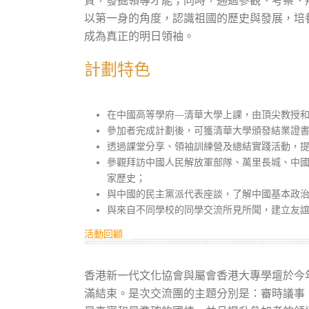
質，發掘領導才能；同時，通過參觀、考察、
以第一身的角度，認識祖國的歷史與發展，培
成為真正的明日領袖。
計劃特色
在中國高等學府—清華大學上課，由頂尖教授
參加者完成計劃後，可獲清華大學頒發結業證
透過課堂分享、領袖訓練營及總結實踐活動，
參觀拜訪中國人民解放軍部隊、萬里長城、中
家歷史；
與中國的民主黨派代表座談，了解中國基本政
與來自不同學校的同學交流所見所聞，建立友
活動回顧
香港新一代文化協會與屬會香港大專學壇於今年2
滿結束。是次交流團的主題分別是：審時議事