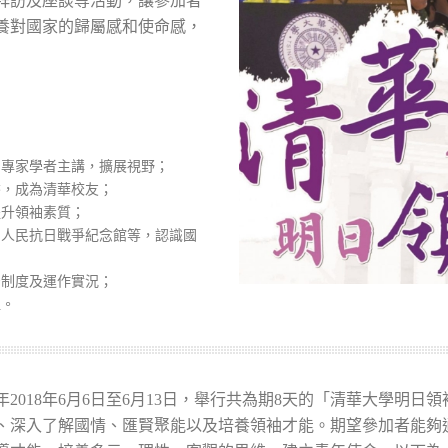
拜訪及座談等活動，讓參加者
養對國家的歸屬感和使命感，
和專家學者主講，擴展視野；
書，成為清華校友；
提升領袖素質；
國人民抗日戰爭紀念館等，認識國
治制度及運作實況；
誼。
018年6月6日至6月13日，舉行共為期8天的「清華大學明日領
、深入了解國情、匯賢聚能以及培養領袖才能。期望參加者能夠