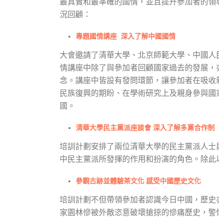
最真實和最準確的國情，並且提升參加者的領
況回顧：
專題國情講座 深入了解中國國情
大會邀請了清華大學、北京師範大學、中國人
情講座中除了與參加者回顧國家過去的發展，
念。講座中皆設有發問環節，讓參加者在吸收
民族復興的期盼、在學術研究上及親身參與國
國。
清華大學民主黨派座談會 深入了解多黨合作制
培訓計劃安排了兩位清華大學的民主黨派人士
中民主黨派所發揮的作用和扮演的角色。除此
參觀古跡並體驗茶文化 感受中國歷史文化
培訓計劃不但帶領參加者認識今日中國，歷史
家園林慘被外敵恣意破壞搶掠的慘痛歷史，警