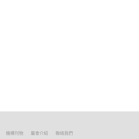
機構刊物
屬會介紹
聯絡我們