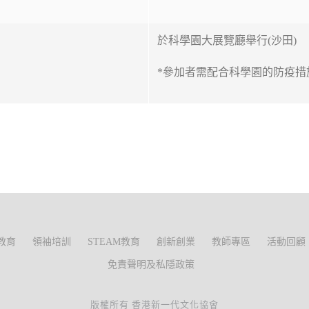
於科學園大展覽廳舉行(沙田)
*參加者需配合科學園的防疫措
教育
領袖培訓
STEAM教育
創新創業
教師專區
活動回顧
免責聲明及私隱政策
版權所有 香港新一代文化協會