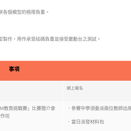
拼各個模型的極限負重。
型製作，用作承受砝碼負重並接受震動台之測試。
事項
網上報名
TEM教育挑戰賽」比賽簡介會
．參賽中學須委派兩位教師出
工作坊
．當日派發材料包