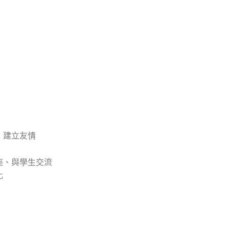
，建立友情
座、與學生交流
化