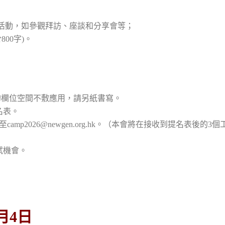
有活動，如參觀拜訪、座談和分享會等；
00字)。
內的欄位空間不敷應用，請另紙書寫。
名表。
amp2026@newgen.org.hk。（本會將在接收到提名表後的3
試機會。
月4日