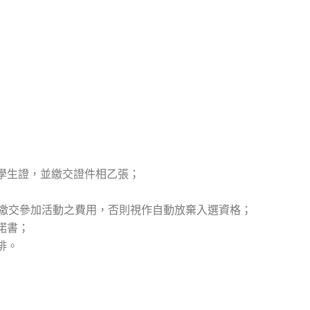
示學生證，並繳交證件相乙張；
)，繳交參加活動之費用，否則視作自動放棄入選資格；
諾書；
排。