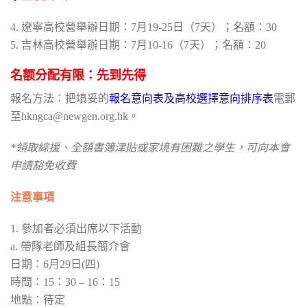
4. 遼寧高校營舉辦日期：7月19-25日（7天）；名額：30
5. 吉林高校營舉辦日期：7月10-16（7天）；名額：20
名额分配有限：先到先得
報名方法：把填妥的
報名意向表及
高校選擇意向排序表
電郵
至hkngca@newgen.org.hk。
*領取綜援、全額書簿津貼或家境有困難之學生，可向本會
申請豁免收費
注意事項
1. 參加者必須出席以下活動
a. 帶隊老師及組長簡介會
日期：6月29日(四)
時間：15：30 – 16：15
地點：待定