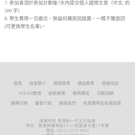
7. 參加者須於參加計劃後7天內提交個人感想文章（中文, 約
500 字）
8. 學生費用一旦繳交，無論何種原因退團，一概不獲退回
(可更換學生名單)。
首頁
協會簡介
國情教育
通識教育
領袖培訓
STEAM教育
創新創業
教師專區
活動回顧
機構刊物
屬會介紹
聯絡我們
免責聲明及私隱政策
版權所有 香港新一代文化協會
地址 : 香港銅鑼灣道19-23號建康大廈13字樓
電話: (852) 2576 4642