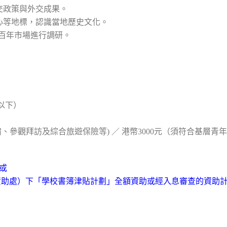
交政策與外交成果。
心等地標，認識當地歷史文化。
o 百年市場進行調研。
以下）
食宿、參觀拜訪及綜合旅遊保險等) ／ 港幣3000元（須符合基層
或
生資助處）下「學校書簿津貼計劃」全額資助或經入息審查的資助