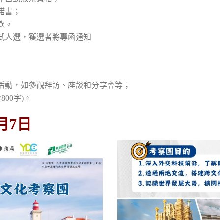
諾書；
款。
面試人選，獲選者將專函通知
有活動，如參觀拜訪、座談和分享會等；
00字)。
月7日