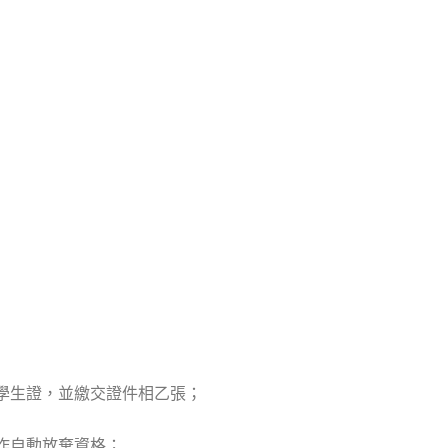
示學生證，並繳交證件相乙張；
視作自動放棄資格；