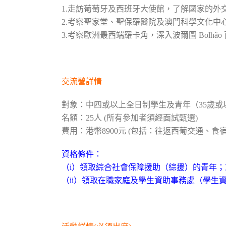
1.走訪葡萄牙及西班牙大使館，了解國家的外
2.考察聖家堂、聖保羅醫院及澳門科學文化中
3.
考察歐洲最西端羅卡角，深入波爾圖 Bolhã
交流營詳情
對象：中四或以上全日制學生及青年（35歲或
名額：25人 (所有參加者須經面試甄選)
費用：港幣8900元 (包括：往返西葡交通、
資格條件：
（i）領取綜合社會保障援助（綜援）的青年；
（ii）領取在職家庭及學生資助事務處（學