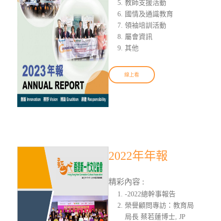
教師支援活動
國情及通識教育
領袖培訓活動
屬會資訊
其他
線上看
2022年年報
精彩內容 :
-2022總幹事報告
榮譽顧問專訪：教育局
局長 蔡若蓮博士, JP