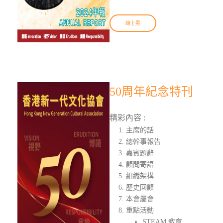
線上看
50周年紀念特刊
精彩內容 :
主席的話
總幹事報告
嘉賓題辭
顧問寄語
組織架構
歷史回顧
本會屬會
重點活動
STEAM 教育