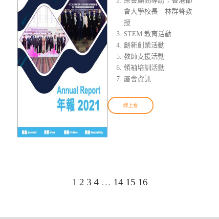
榮譽顧問專訪：香港都
會大學校長 林群聲教
授
STEM 教育活動
創新創業活動
教師支援活動
領袖培訓活動
屬會資訊
線上看
1
2
3
4
…
14
15
16