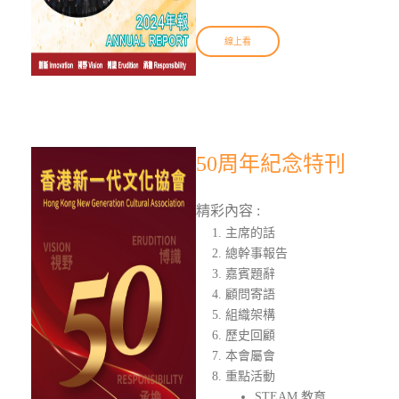
線上看
50周年紀念特刊
精彩內容 :
主席的話
總幹事報告
嘉賓題辭
顧問寄語
組織架構
歷史回顧
本會屬會
重點活動
STEAM 教育