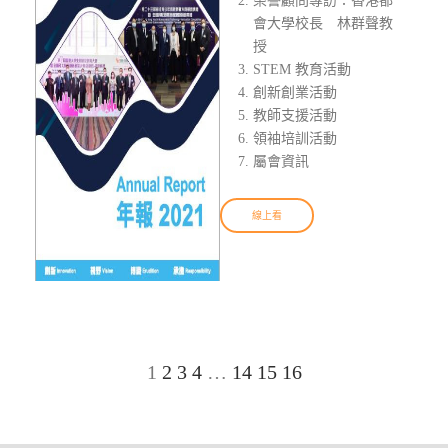
榮譽顧問專訪：香港都
會大學校長 林群聲教
授
STEM 教育活動
創新創業活動
教師支援活動
領袖培訓活動
屬會資訊
線上看
1
2
3
4
…
14
15
16