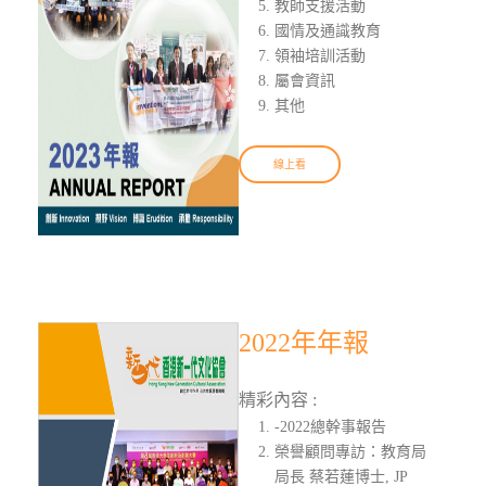
教師支援活動
國情及通識教育
領袖培訓活動
屬會資訊
其他
線上看
2022年年報
精彩內容 :
-2022總幹事報告
榮譽顧問專訪：教育局
局長 蔡若蓮博士, JP