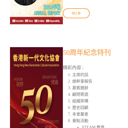
線上看
50周年紀念特刊
精彩內容 :
主席的話
總幹事報告
嘉賓題辭
顧問寄語
組織架構
歷史回顧
本會屬會
重點活動
STEAM 教育