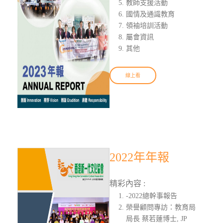
教師支援活動
國情及通識教育
領袖培訓活動
屬會資訊
其他
線上看
2022年年報
精彩內容 :
-2022總幹事報告
榮譽顧問專訪：教育局
局長 蔡若蓮博士, JP