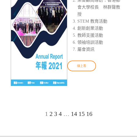
榮譽顧問專訪：香港都
會大學校長 林群聲教
授
STEM 教育活動
創新創業活動
教師支援活動
領袖培訓活動
屬會資訊
線上看
1
2
3
4
…
14
15
16