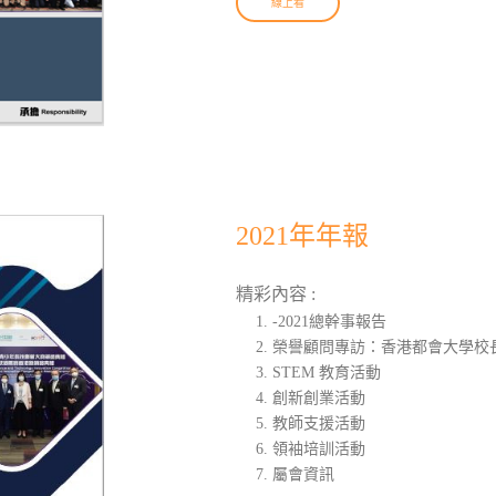
線上看
2021年年報
精彩內容 :
-2021總幹事報告
榮譽顧問專訪：香港都會大學校
STEM 教育活動
創新創業活動
教師支援活動
領袖培訓活動
屬會資訊