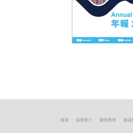
首頁
協會簡介
國情教育
通識