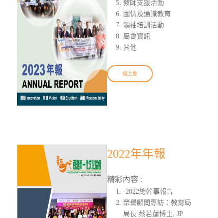
教師支援活動
國情及通識教育
領袖培訓活動
屬會資訊
其他
線上看
2022年年報
精彩內容 :
-2022總幹事報告
榮譽顧問專訪：教育局
局長 蔡若蓮博士, JP