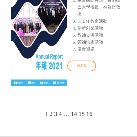
榮譽顧問專訪：香港都
會大學校長 林群聲教
授
STEM 教育活動
創新創業活動
教師支援活動
領袖培訓活動
屬會資訊
線上看
1
2
3
4
…
14
15
16