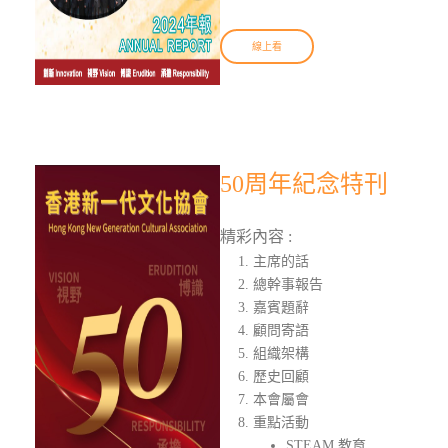
線上看
50周年紀念特刊
精彩內容 :
主席的話
總幹事報告
嘉賓題辭
顧問寄語
組織架構
歷史回顧
本會屬會
重點活動
STEAM 教育