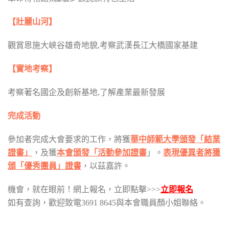
【壯麗山河
】
觀賞恩施大峽谷雄奇地貌,考察武漢長江大橋國家基建
【實地考察】
考察著名國企及創新基地,了解產業最新發展
完成活動
參加者完成大會要求的工作，將獲
華中師範大學頒發「結業
證書」
，及獲
本會頒發「活動參加證書
」。
表現優異者將獲
頒「優秀團員」證書
，以茲嘉許。
機會，就在眼前！網上報名，立即點擊>>>
立即報名
如有查詢，歡迎致電3691 8645與本會職員顏小姐聯絡。