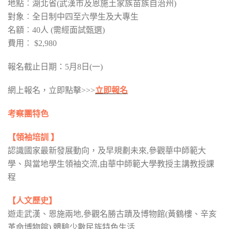
地點︰湖北省(武漢市及恩施土家族苗族自治州)
對象︰全日制中四至六學生及大專生
名額︰40人 (需經面試甄選)
費用︰ $2,980
報名截止日期：5月8日(一)
網上報名，立即點擊>>>
立即報名
考察團特色
【領袖培訓
】
認識國家最新發展動向，及早規劃未來,參觀華中師範大
學、與當地學生領袖交流,由華中師範大學教授主講教授課
程
【人文歷史
】
遊走武漢、恩施兩地,參觀名勝古蹟及博物館(黃鶴樓、辛亥
革命博物館),體驗少數民族特色生活