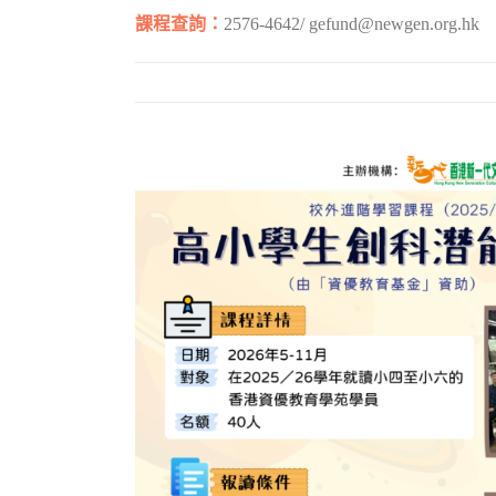
課程查詢：
2576-4642/ gefund@newgen.org.hk